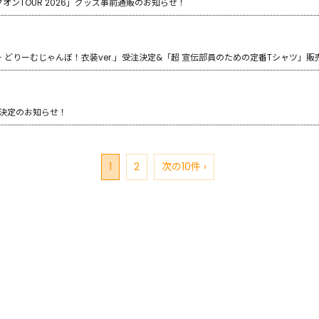
ンTOUR 2026」グッズ事前通販のお知らせ！
どりーむじゃんぼ！衣装ver.」受注決定&「超 宣伝部員のための定番Tシャツ」
決定のお知らせ！
1
2
次の10件 ›