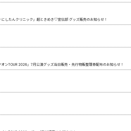
pported by にしたんクリニック」超ときめき♡宣伝部 グッズ販売のお知らせ！
ンTOUR 2026」7月公演グッズ当日販売・先行物販整理券配布のお知らせ！