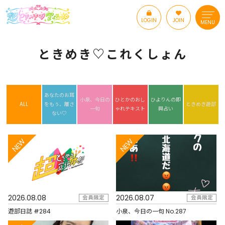
LOGIN
JOIN
MENU
ときめき♡これくしょん
あなたのお耳
小泉、今日の
ひとかのおし
ひよりんの即
ALL
を
もぅ、離さ
ときめき遊部
一句
ゃれテキスト
興占い
ない♡
NEW
NEW
2026.08.08
2026.08.07
会員限定
会員限定
遊部日誌 #284
小泉、今日の一句 No.287