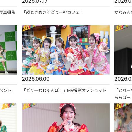
2026.07.17
2026.0
写真撮影
「超ときめき♡どりーむカフェ」
かなみん
2026.06.09
2026.0
ベント」
「どりーむじゃんぼ！」MV撮影オフショット
「どりー
ららぽー