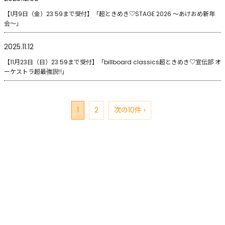
【1月9日（金）23:59まで受付】「超ときめき♡STAGE 2026 〜あけおめ新年
会〜」
2025.11.12
【11月23日（日）23:59まで受付】「billboard classics超ときめき♡宣伝部 オ
ーケストラ超最強説‼」
1
2
次の10件 ›