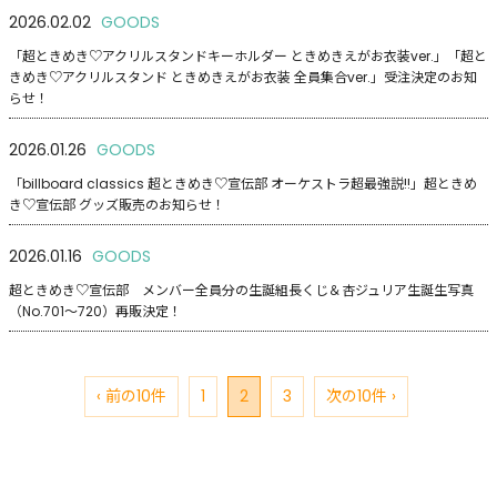
2026.02.02
GOODS
「超ときめき♡アクリルスタンドキーホルダー ときめきえがお衣装ver.」「超と
きめき♡アクリルスタンド ときめきえがお衣装 全員集合ver.」受注決定のお知
らせ！
2026.01.26
GOODS
「billboard classics 超ときめき♡宣伝部 オーケストラ超最強説!!」超ときめ
き♡宣伝部 グッズ販売のお知らせ！
2026.01.16
GOODS
超ときめき♡宣伝部 メンバー全員分の生誕組長くじ＆杏ジュリア生誕生写真
（No.701〜720）再販決定！
‹ 前の10件
1
2
3
次の10件 ›