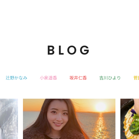
BLOG
辻野かなみ
小泉遥香
坂井仁香
吉川ひより
菅