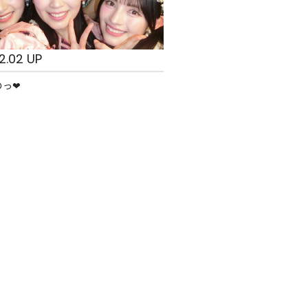
2.02 UP
っ❤︎