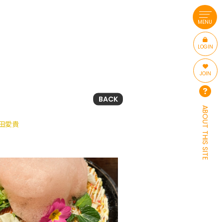
MENU
LOGIN
JOIN
BACK
ABOUT THIS SITE
田愛貴