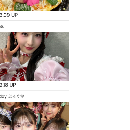
3.09 UP
🙏
2.18 UP
day ぶろぐ💜