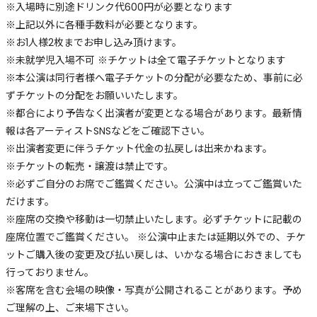
※入場時に別途ドリンク代600円が必要となります
※上記以外に各種手数料が必要となります。
※お1人様2枚までお申し込み頂けます。
※未就学児入場不可 ※チケットは全て電子チケットとなります
※本公演は同行者様へ電子チケットの分配が必要なため、事前に必
ずチケットの分配をお願いいたします。
※都合により予告なく出演者が変更となる場合があります。最新情
報は各アーティストSNSなどをご確認下さい。
※出演者変更に伴うチケット代金の払戻しは出来かねます。
※チケットの転売・譲渡は禁止です。
※必ずご自分のお席でご鑑賞ください。公演中は立ってご鑑賞いた
だけます。
※座席の交換や移動は一切禁止いたします。必ずチケットに記載の
座席位置でご鑑賞ください。 ※公演中止または延期以外での、チケ
ットご購入後の変更及び払い戻しは、いかなる場合におきましても
行っておりません。
※客席を含む会場の映像・写真が公開されることがあります。予め
ご理解の上、ご来場下さい。