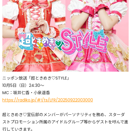
ニッポン放送「超ときめき♡STYLE」
10月5日（日）24:30〜
MC：坂井仁香・小泉遥香
https://radiko.jp/#!/ts/LFR/20250922003000
超ときめき♡宣伝部のメンバーがパーソナリティを務め、スターダ
ストプロモーション所属のアイドルグループ等からゲストを呼んで進
行していきます。