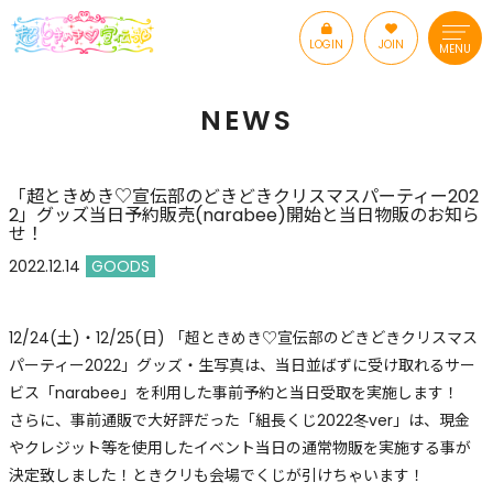
LOGIN
JOIN
MENU
NEWS
「超ときめき♡宣伝部のどきどきクリスマスパーティー202
2」グッズ当日予約販売(narabee)開始と当日物販のお知ら
せ！
2022.12.14
GOODS
12/24(土)・12/25(日) 「超ときめき♡宣伝部のどきどきクリスマス
パーティー2022」グッズ・生写真は、当日並ばずに受け取れるサー
ビス「narabee」を利用した事前予約と当日受取を実施します！
さらに、事前通販で大好評だった「組長くじ2022冬ver」は、現金
やクレジット等を使用したイベント当日の通常物販を実施する事が
決定致しました！ときクリも会場でくじが引けちゃいます！