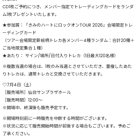
CD1枚ご予約につき、メンバー指定でトレーディングカードをランダ
ム1枚プレゼントいたします。
★参加賞：「きみのハートにロックオンTOUR 2026」会場限定トレ
ーディングカード
（ツアー会場限定新絵柄トレカ各メンバー4種ランダム：合計20種＋
ご当地限定集合１種）
★あたり： サイン/場所/日付入りトレカ（1日最大120名様）
※複数当選の場合は、1枚のみ当選とさせていただき、重複したあた
りトレカは、通常トレカと交換させていただきます。
♡7月4日（土）
［販売場所］仙台サンプラザホール
［販売時間］12:00〜
※開場中、終演後も販売予定です。
※開場時刻前に一時販売を中断する時間がございます。
※状況に応じて販売開始時間が前後する場合もございます。予めご
了承ください。