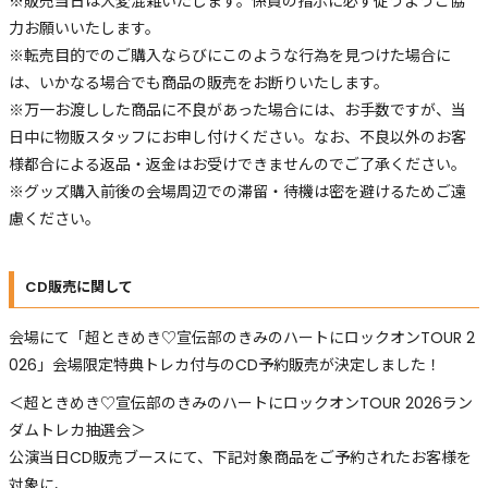
※販売当日は大変混雑いたします。係員の指示に必ず従うようご協
力お願いいたします。
※転売目的でのご購入ならびにこのような行為を見つけた場合に
は、いかなる場合でも商品の販売をお断りいたします。
※万一お渡しした商品に不良があった場合には、お手数ですが、当
日中に物販スタッフにお申し付けください。なお、不良以外のお客
様都合による返品・返金はお受けできませんのでご了承ください。
※グッズ購入前後の会場周辺での滞留・待機は密を避けるためご遠
慮ください。
CD販売に関して
会場にて「超ときめき♡宣伝部のきみのハートにロックオンTOUR 2
026」会場限定特典トレカ付与のCD予約販売が決定しました！
＜超ときめき♡宣伝部のきみのハートにロックオンTOUR 2026ラン
ダムトレカ抽選会＞
公演当日CD販売ブースにて、下記対象商品をご予約されたお客様を
対象に、