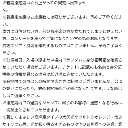
※着席指定席は立ち上がっての観覧は出来ませ
ん。
※着席指定席のお座席数には限りがございます。予めご了承くださ
い。
体力に自信のない方、前のお座席の方が立たれてしまうと見えない
方、コンサートを座ってご覧になりたい方の為のお席となります。
前方エリア・良席を確約するものではございません。予めご了承く
ださい。
※公演当日、入場の際または場内でランダムに身分証明証を確認さ
せていただく場合がございます。チケットに記載のお名前と身分証
明書の情報が異なる場合は即退場とさせていただきます。
※会場内での声出しの時間や大きさに制限はございませんが、公演
の妨げになったり、他のお客様のご迷惑になったりするような声出
しはご遠慮ください。
※指定席内での過度なジャンプ、周りのお客様に迷惑となる行為は
一切禁止とさせていただきます。
※著しくまぶしい高輝度タイプの大閃光やウルトラオレンジ・改造
サイリウム等、光が強く明るすぎるものは他のお客様への迷惑、鑑