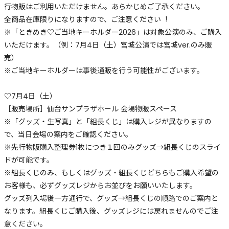
行物販はご利用いただけません。あらかじめご了承ください。
全商品在庫限りになりますので、ご注意ください︕
※「ときめき♡ご当地キーホルダー2026」は対象公演のみ、ご購入
いただけます。（例：7月4日（土）宮城公演では宮城ver.のみ販
売）
※ご当地キーホルダーは事後通販を行う可能性がございます。
♡7月4日（土）
［販売場所］仙台サンプラザホール 会場物販スペース
※「グッズ・生写真」と「組長くじ」は購入レジが異なりますの
で、当日会場の案内をご確認ください。
※先行物販購入整理券1枚につき１回のみグッズ→組長くじのスライ
ドが可能です。
※組長くじのみ、もしくはグッズ・組長くじどちらもご購入希望の
お客様も、必ずグッズレジからお並びをお願いいたします。
グッズ列入場後一方通行で、グッズ→組長くじの順路でのご案内と
なります。組長くじご購入後、グッズレジには戻れませんのでご注
意ください。