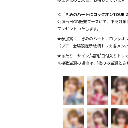
みなさまのご来場、お待ちしています
＜「きみのハートにロックオンTOUR 
公演当日CD販売ブースにて、下記対象
プレゼントいたします。
★参加賞：「きみのハートにロックオンT
（ツアー会場限定新絵柄トレカ各メンバ
★あたり：サイン/場所/日付入りトレカ
※複数当選の場合は、1枚のみ当選と