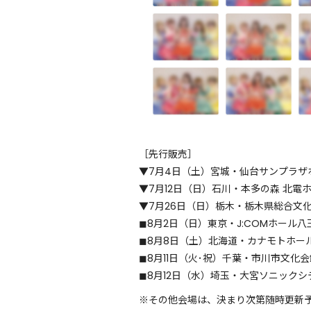
［先行販売］
▼7月4日（土）宮城・仙台サンプラザホ
▼7月12日（日）石川・本多の森 北電ホ
▼7月26日（日）栃木・栃木県総合文化
◼︎8月2日（日）東京・J:COMホール八王
◼︎8月8日（土）北海道・カナモトホール 
◼︎8月11日（火･祝）千葉・市川市文化会館
◼︎8月12日（水）埼玉・大宮ソニックシテ
※その他会場は、決まり次第随時更新