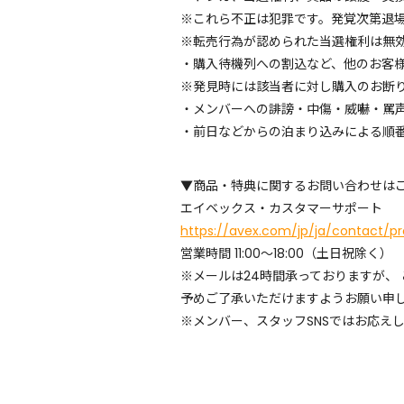
※これら不正は犯罪です。発覚次第退
※転売行為が認められた当選権利は無
・購入待機列への割込など、他のお客
※発見時には該当者に対し購入のお断
・メンバーへの誹謗・中傷・威嚇・罵
・前日などからの泊まり込みによる順
▼商品・特典に関するお問い合わせは
エイベックス・カスタマーサポート
https://avex.com/jp/ja/contact/p
営業時間 11:00～18:00（土日祝除く）
※メールは24時間承っておりますが、
予めご了承いただけますようお願い申
※メンバー、スタッフSNSではお応え