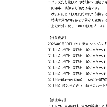
※グッズ先行物販と同時刻にて開始予
※開場中、終演後も販売予定です。
※状況に応じて販売開始時間が前後す
※特典や賞品の内容を予告なく変更す
※上記以外に関してはCD販売ブースに
【対象商品】
2026年9月30日（水）発売 シングル
①【SG】初回生産限定 紙ジャケ仕様 / 辻
②【SG】初回生産限定 紙ジャケ仕様 / 小
③【SG】初回生産限定 紙ジャケ仕様 / 坂
④【SG】初回生産限定 紙ジャケ仕様 / 吉
⑤【SG】初回生産限定 紙ジャケ仕様 / 菅
⑥【SG+Blu-ray Disc】 AVCD-61
⑦【SG】超ときめき（白抜きのハート記号）
【禁止事項】
・トレカ、当選権利、賞品の譲渡・交