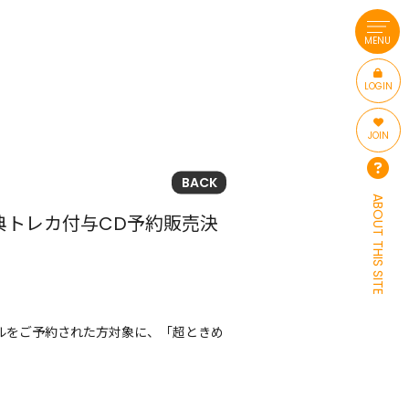
MENU
LOGIN
JOIN
BACK
ABOUT THIS SITE
特典トレカ付与CD予約販売決
グルをご予約された方対象に、「超ときめ
！