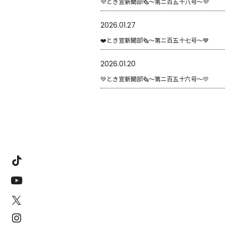
💜とき宣新聞部🗞〜第ニ百五十八号〜💜
2026.01.27
❤️とき宣新聞部🗞〜第ニ百五十七号〜💙
2026.01.20
💚とき宣新聞部🗞〜第ニ百五十六号〜💛