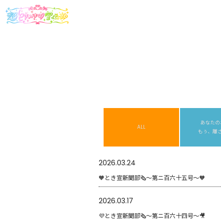
あなたの
ALL
もぅ、離
2026.03.24
🧡とき宣新聞部🗞〜第ニ百六十五号〜🧡
2026.03.17
💜とき宣新聞部🗞〜第ニ百六十四号〜🎥