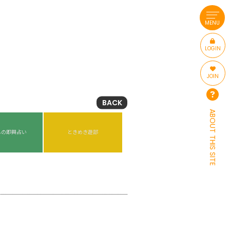
MENU
LOGIN
JOIN
BACK
ABOUT THIS SITE
んの即興占い
ときめき遊部