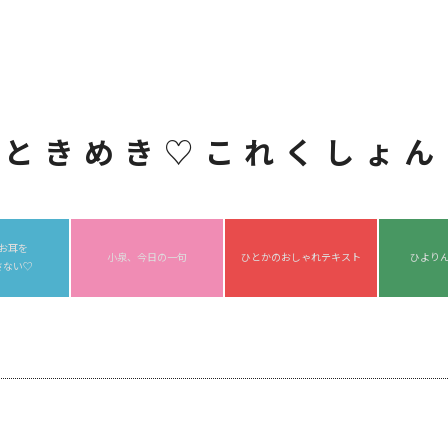
ときめき♡これくしょん
お耳を
小泉、今日の一句
ひとかのおしゃれテキスト
ひより
さない♡