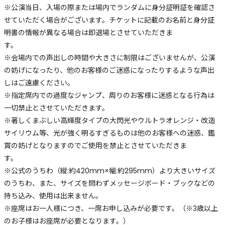
※公演当日、入場の際または場内でランダムに身分証明証を確認さ
せていただく場合がございます。チケットに記載のお名前と身分証
明書の情報が異なる場合は即退場とさせていただきま
す。
※会場内での声出しの時間や大きさに制限はございませんが、公演
の妨げになったり、他のお客様のご迷惑になったりするような声出
しはご遠慮ください。
※指定席内での過度なジャンプ、周りのお客様に迷惑となる行為は
一切禁止とさせていただきます。
※著しくまぶしい高輝度タイプの大閃光やウルトラオレンジ・改造
サイリウム等、光が強く明るすぎるものは他のお客様への迷惑、鑑
賞の妨げとなりますのでご使用を禁止とさせていただきま
す。
※公式のうちわ（縦:約420mm×幅:約295mm）より大きいサイズ
のうちわ、また、サイズを問わずメッセージボード・ブックなどの
持ち込み、使用は出来ません。
※座席はお一人様につき、一席お申し込みが必要です。（※3歳以上
のお子様はお座席が必要となります。）