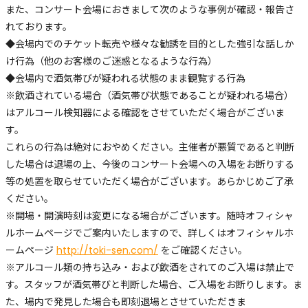
また、コンサート会場におきまして次のような事例が確認・報告さ
れております。
◆会場内でのチケット転売や様々な勧誘を目的とした強引な話しか
け行為（他のお客様のご迷惑となるような行為）
◆会場内で酒気帯びが疑われる状態のまま観覧する行為
※飲酒されている場合（酒気帯び状態であることが疑われる場合）
はアルコール検知器による確認をさせていただく場合がございま
す。
これらの行為は絶対におやめください。主催者が悪質であると判断
した場合は退場の上、今後のコンサート会場への入場をお断りする
等の処置を取らせていただく場合がございます。あらかじめご了承
ください。
※開場・開演時刻は変更になる場合がございます。随時オフィシャ
ルホームページでご案内いたしますので、詳しくはオフィシャルホ
ームページ
http://toki-sen.com/
をご確認ください。
※アルコール類の持ち込み・および飲酒をされてのご入場は禁止で
す。スタッフが酒気帯びと判断した場合、ご入場をお断りします。ま
た、場内で発見した場合も即刻退場とさせていただきま