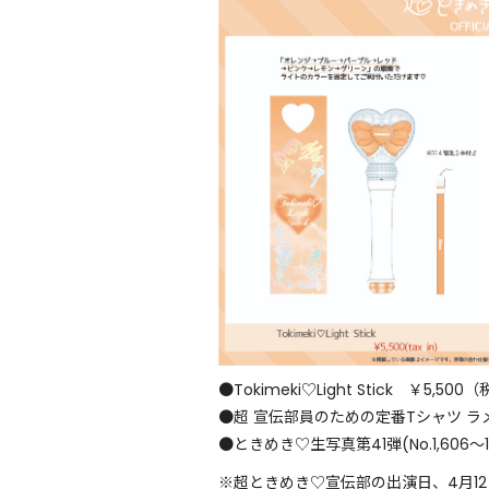
●Tokimeki♡Light Stick ￥5,500
●超 宣伝部員のための定番Tシャツ ラメve
●ときめき♡生写真第41弾(No.1,606〜1
※超ときめき♡宣伝部の出演日、4月1