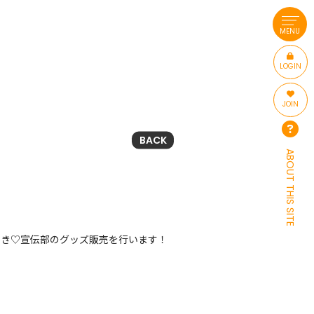
MENU
LOGIN
JOIN
BACK
ABOUT THIS SITE
！
超ときめき♡宣伝部のグッズ販売を行います！