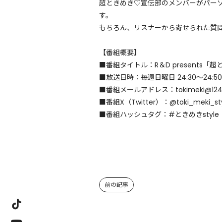
超ときめき♡宣伝部のメンバーがパー
す。
もちろん、リスナーから寄せられた質
【番組概要】
■番組タイトル：R＆D presents「超
■放送日時：毎週日曜日 24:30～24:50
■番組メールアドレス：tokimeki@124
■番組X（Twitter）：@toki_meki_st
■番組ハッシュタグ：#ときめきstyle
前の記事