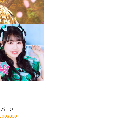
バーZ）
106003000