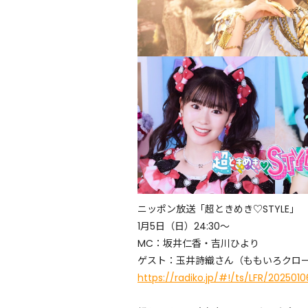
ニッポン放送「超ときめき♡STYLE」
1月5日（日）24:30〜
MC：坂井仁香・吉川ひより
ゲスト：玉井詩織さん（ももいろクロー
https://radiko.jp/#!/ts/LFR/20250