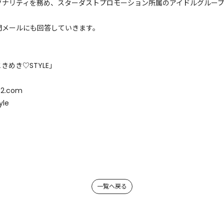
ソナリティを務め、スターダストプロモーション所属のアイドルグルー
問メールにも回答していきます。
ときめき♡STYLE」
2.com
yle
一覧へ戻る