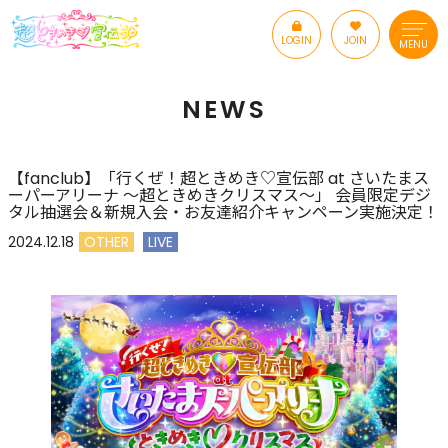
LOGIN
JOIN
MENU
NEWS
【fanclub】「行くぜ！超ときめき♡宣伝部 at さいたまス
ーパーアリーナ 〜超ときめきクリスマス〜」 会員限定デジ
タル抽選会＆新規入会・お友達紹介キャンペーン実施決定！
2024.12.18
OTHER
LIVE