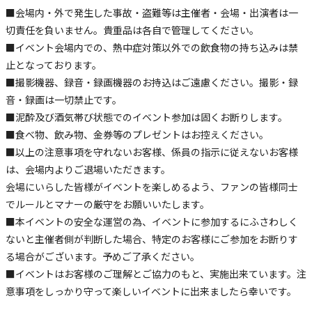
■会場内・外で発生した事故・盗難等は主催者・会場・出演者は一
切責任を負いません。貴重品は各自で管理してください。
■イベント会場内での、熱中症対策以外での飲食物の持ち込みは禁
止となっております。
■撮影機器、録音・録画機器のお持込はご遠慮ください。撮影・録
音・録画は一切禁止です。
■泥酔及び酒気帯び状態でのイベント参加は固くお断りします。
■食べ物、飲み物、金券等のプレゼントはお控えください。
■以上の注意事項を守れないお客様、係員の指示に従えないお客様
は、会場内よりご退場いただきます。
会場にいらした皆様がイベントを楽しめるよう、ファンの皆様同士
でルールとマナーの厳守をお願いいたします。
■本イベントの安全な運営の為、イベントに参加するにふさわしく
ないと主催者側が判断した場合、特定のお客様にご参加をお断りす
る場合がございます。予めご了承ください。
■イベントはお客様のご理解とご協力のもと、実施出来ています。注
意事項をしっかり守って楽しいイベントに出来ましたら幸いです。