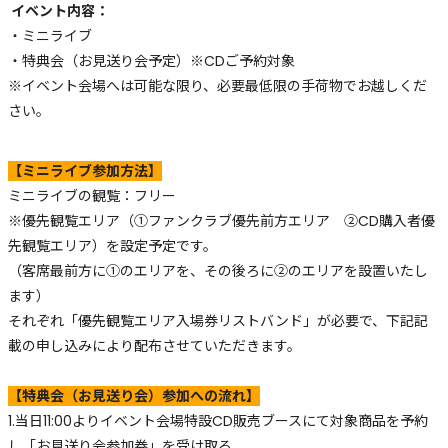
イベント内容：
・ミニライブ
・特典会（お見送り会予定）※CDご予約対象
※イベント会場へは可能な限り、必要最低限の手荷物でお越しくだ
さい。
【ミニライブ参加方法】
ミニライブの観覧：フリー
※優先観覧エリア（①ファンクラブ優先前方エリア ②CD購入者優
先観覧エリア）を設定予定です。
（客席最前方に①のエリアを、その後ろに②のエリアを設置いたし
ます）
それぞれ「優先観覧エリア入場券リストバンド」が必要で、下記記
載の申し込みにより配布させていただきます。
【特典会（お見送り会）参加への流れ】
1.当日11:00よりイベント会場特設CD販売ブースにて対象商品を予約
し「お見送り会参加券」を受け取る