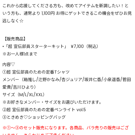
これから応援してくださる方も、改めてアイテムを新調したい！と
いう方も、通常より 1,100円 お得にゲットできるこの機会をぜひお見
逃しなく☆
【販売商品】
•「超 宣伝部員スターターキット」 ¥7,100（税込）
※お一人様1点まで
内容▽
①超 宣伝部員のための定番Tシャツ
メンバー（箱推し/辻野かなみ/杏ジュリア/坂井仁香/小泉遥香/菅田
愛貴/吉川ひより）
サイズ（M/L/XL/XXL）
※お好きなメンバー・サイズをお選びいただけます。
②超 宣伝部員のための定番ペンライト vol.5
③ときめき♡ショッピングバッグ
※①〜③のセット販売になります。各商品、バラ売りの販売はござ