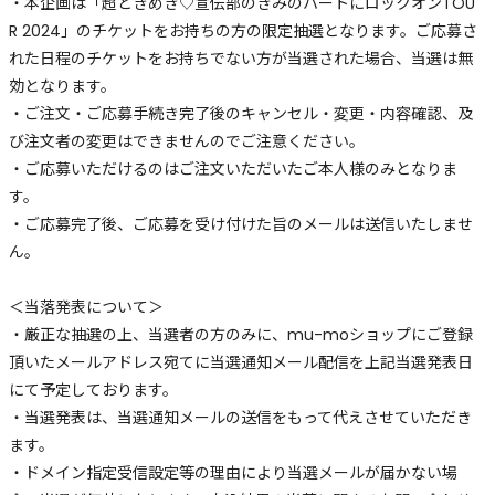
・本企画は「超ときめき♡宣伝部のきみのハートにロックオンTOU
R 2024」のチケットをお持ちの方の限定抽選となります。ご応募さ
れた日程のチケットをお持ちでない方が当選された場合、当選は無
効となります。
・ご注文・ご応募手続き完了後のキャンセル・変更・内容確認、及
び注文者の変更はできませんのでご注意ください。
・ご応募いただけるのはご注文いただいたご本人様のみとなりま
す。
・ご応募完了後、ご応募を受け付けた旨のメールは送信いたしませ
ん。
＜当落発表について＞
・厳正な抽選の上、当選者の方のみに、mu-moショップにご登録
頂いたメールアドレス宛てに当選通知メール配信を上記当選発表日
にて予定しております。
・当選発表は、当選通知メールの送信をもって代えさせていただき
ます。
・ドメイン指定受信設定等の理由により当選メールが届かない場