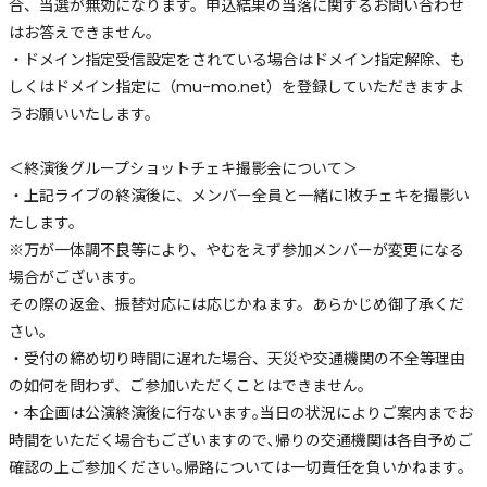
合、当選が無効になります。申込結果の当落に関するお問い合わせ
はお答えできません。
・ドメイン指定受信設定をされている場合はドメイン指定解除、も
しくはドメイン指定に（mu-mo.net）を登録していただきますよ
うお願いいたします。
＜終演後グループショットチェキ撮影会について＞
・上記ライブの終演後に、メンバー全員と一緒に1枚チェキを撮影い
たします。
※万が一体調不良等により、やむをえず参加メンバーが変更になる
場合がございます。
その際の返金、振替対応には応じかねます。あらかじめ御了承くだ
さい。
・受付の締め切り時間に遅れた場合、天災や交通機関の不全等理由
の如何を問わず、ご参加いただくことはできません。
・本企画は公演終演後に行ないます｡当日の状況によりご案内までお
時間をいただく場合もございますので､帰りの交通機関は各自予めご
確認の上ご参加ください｡帰路については一切責任を負いかねます｡