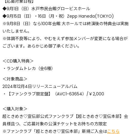
【応募対象日程】
◆9月1日（日）水戸市民会館グロービスホール
◆9月15日（日）・16日（月・祝）Zepp Haneda(TOKYO)
※9月8日（日）なら100年会館 大ホールでは終演後の特典会は実施
いたしません。
※体調不良等により、やむをえず参加メンバーが変更になる場合が
ございます。あらかじめ御了承ください。
＜CD購入特典＞
・ランダムトレカ（全6種）
＜対象商品＞
2024年12月4日リリースニューアルバム
・【ファンクラブ限定盤】（AVC1-63654）/￥2,000
＜購入対象＞
超ときめき♡宣伝部公式ファンクラブ【超ときめき♡宣伝本部】会
員様且つ、ご応募対象の公演チケットをお持ちの方限定
※ファンクラブ「超ときめき♡宣伝本部」新規ご入会は
こちら