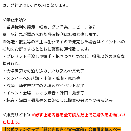
は、発行より6ヶ月以内となります。
＜禁止事項＞
・当選権利の譲渡・転売、ダフ行為、コピー、偽造
※上記行為が認められた当選権利は無効と致します。
※偽造・複製等の不正は犯罪ですので発覚した場合はイベントへの
参加をお断りするとともに警察に通報致します。
・プレゼント手渡しや握手・抱きつき行為など。撮影以外の過度な
接触行為。
・会場周辺での泊り込み、座り込みや集会等
・メンバーへの誹謗・中傷・威嚇・罵声等
・飲酒、酒気帯びでの入場及びイベント参加
・イベント会場における録音・録画・撮影等
・録音・録画・撮影等を目的とした機器の会場への持ち込み
＜販売サイト＞
※必ず上記内容を全て読んだ上でご購入をお願いい
たします。
【公式ファンクラブ「超ときめき♡宣伝本部」会員限定購入ペー