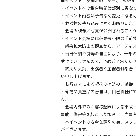
■イベントご参加時の注意事項 ※必ず
・イベントへの集合時間は部別に異な
・イベント内容は予告なく変更になる
・危険物の持ち込みは固くお断りいた
・会場の映像／写真が公開されること
・イベント会場には必要最小限の手荷
・感染拡大防止の観点から、アーティ
・当日体調不良等の理由により、一部
受けできませんので、予めご了承くだ
・旅天や天災、出演者や主催者側都合
い申し上げます。
・お客さまによる祝花の持込み、装飾
・荷物や貴重品の管理は、自己責任に
ん。
・会場内外でのお客様起因による事故
事故、傷害等を起こした場合は、当事
・本イベントの安全な運営の為、スタ
がございます。