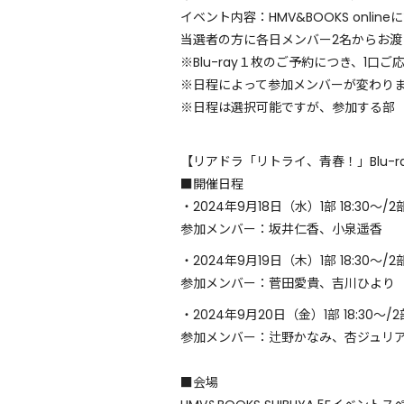
イベント内容：HMV&BOOKS onl
当選者の方に各日メンバー2名からお渡
※Blu-ray１枚のご予約につき、1口
※日程によって参加メンバーが変わり
※日程は選択可能ですが、参加する部（
【リアドラ「リトライ、青春！」Blu-r
■開催日程
・2024年9月18日（水）1部 18:30〜/2部
参加メンバー：坂井仁香、小泉遥香
・2024年9月19日（木）1部 18:30〜/2部
参加メンバー：菅田愛貴、吉川ひより
・2024年9月20日（金）1部 18:30〜/2部
参加メンバー：辻野かなみ、杏ジュリ
■会場