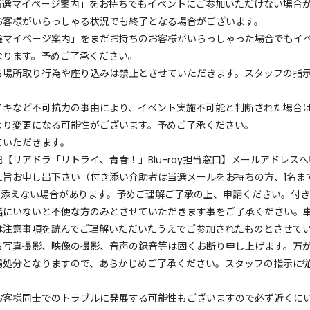
当選マイページ案内」をお持ちでもイベントにご参加いただけない場合
お客様がいらっしゃる状況でも終了となる場合がございます。
選マイページ案内」をまだお持ちのお客様がいらっしゃった場合でもイ
なります。予めご了承ください。
る場所取り行為や座り込みは禁止とさせていただきます。スタッフの指
イキなど不可抗力の事由により、イベント実施不可能と判断された場合
より変更になる可能性がございます。予めご了承ください。
ていただきます。
【リアドラ「リトライ、青春！」Blu-ray担当窓口】メールアドレス
旨お申し出下さい（付き添い介助者は当選メールをお持ちの方、1名ま
に添えない場合があります。予めご理解ご了承の上、申請ください。付
緒にいないと不便な方のみとさせていただきます事をご了承ください。
は注意事項を読んでご理解いただいたうえでご参加されたものとさせて
る写真撮影、映像の撮影、音声の録音等は固くお断り申し上げます。万
場処分となりますので、あらかじめご了承ください。スタッフの指示に
。
お客様同士でのトラブルに発展する可能性もございますので必ず近くに