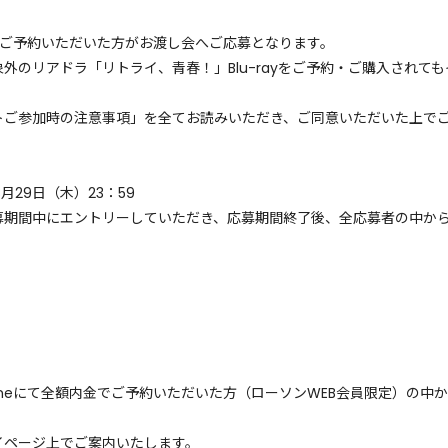
）
象商品をご予約いただいた方がお渡し会へご応募となります。
外のリアドラ「リトライ、青春！」Blu-rayをご予約・ご購入されて
トご参加時の注意事項」を全てお読みいただき、ご同意いただいた上で
年8月29日（木）23：59
募期間中にエントリーしていただき、応募期間終了後、全応募者の中か
onlineにて全額内金でご予約いただいた方（ローソンWEB会員限定）の
イページ上でご案内いたします。