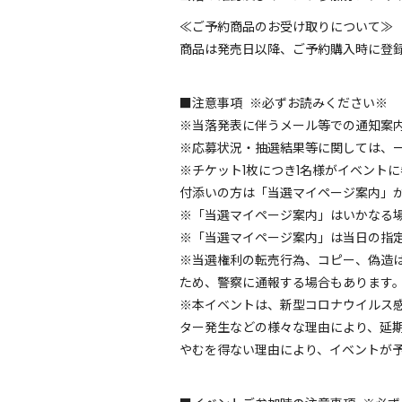
≪ご予約商品のお受け取りについて≫
商品は発売日以降、ご予約購入時に登
■注意事項 ※必ずお読みください※
※当落発表に伴うメール等での通知案内は
※応募状況・抽選結果等に関しては、
※チケット1枚につき1名様がイベント
付添いの方は「当選マイページ案内」
※「当選マイページ案内」はいかなる
※「当選マイページ案内」は当日の指
※当選権利の転売行為、コピー、偽造
ため、警察に通報する場合もあります
※本イベントは、新型コロナウイルス
ター発生などの様々な理由により、延
やむを得ない理由により、イベントが