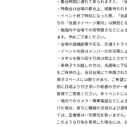
・集合時間に遅れて来られますと、「
・特典会は会場の都合上、順番待ちの
・イベント終了時刻になった際、「当
ちの「当選マイページ案内」は無効と
・施設内や会場での荷物置きなどによ
ます。予めご了承ください。
・会場の設備故障や天災、交通ストラ
・イベント内容はメンバーの状況等に
・タオルを振り回す行為は禁止とさせ
・車椅子でお越しの方は、当選後に下記
をご持参の上、当日会場にて申請された
椅子スペースには限りがあり、ご希望
的に日頃より付き添い介助者の方が一
客様でご用意ください。本イベントに
・場内でのカメラ・携帯電話などによ
けた場合、直ちに機器の没収および退
ては、主催者は一切責任を負いません
このような行為を発見した場合には、