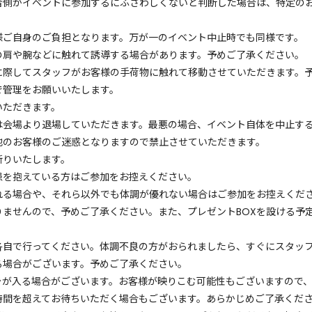
者側がイベントに参加するにふさわしくないと判断した場合は、特定の
様ご自身のご負担となります。万が一のイベント中止時でも同様です。
の肩や腕などに触れて誘導する場合があります。予めご了承ください。
に際してスタッフがお客様の手荷物に触れて移動させていただきます。
で管理をお願いいたします。
いただきます。
は会場より退場していただきます。最悪の場合、イベント自体を中止す
他のお客様のご迷惑となりますので禁止させていただきます。
断りいたします。
患を抱えている方はご参加をお控えください。
れる場合や、それら以外でも体調が優れない場合はご参加をお控えくだ
りませんので、予めご了承ください。また、プレゼントBOXを設ける予
各自で行ってください。体調不良の方がおられましたら、すぐにスタッ
る場合がございます。予めご了承ください。
ラが入る場合がございます。お客様が映りこむ可能性もございますので
時間を超えてお待ちいただく場合もございます。あらかじめご了承くだ