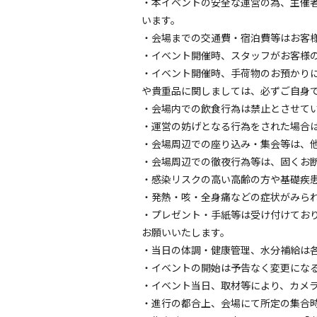
・本イベントの安全な運営の為、主催
います。
・会場までの交通費・宿泊費等はお客
・イベント開催時、スタッフがお客様
・イベント開催時、手荷物のお預かり
や貴重品に関しましては、必ずご自身
・会場内での飲食行為は禁止とさせて
・運営の妨げとなる行為をされた場合
・会場周辺での座り込み・集会等は、
・会場周辺での徹夜行為等は、固くお
・感染リスクの高い高齢の方や基礎疾
・発熱・咳・全身痛などの症状がみら
・プレゼント・手紙等は受け付けてお
お願いいたします。
・当日の体調・健康管理、水分補給は
・イベントの開始は予告なく変更にな
・イベント当日、取材等により、カメ
・進行の都合上、会場にて所定の集合