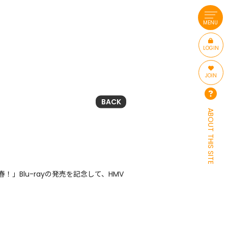
MENU
LOGIN
JOIN
BACK
ABOUT THIS SITE
Blu-rayの発売を記念して、HMV