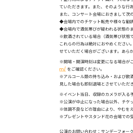
ていただきます。また、そのような行
また、コンサート会場におきまして次
◆会場内でのチケット転売や様々な勧
◆会場内で酒気帯びが疑われる状態の
※飲酒されている場合（酒気帯び状態
これらの行為は絶対におやめください
せていただく場合がございます。あら
※開場・開演時刻は変更になる場合が
m/
をご確認ください。
※アルコール類の持ち込み・および飲
見した場合も即刻退場とさせていただ
※イベント当日、収録のカメラが入る
※公演が中止になった場合以外、チケ
※体調不良などの理由により、やむを
※プレゼントやスタンド花の会場での
公演のお問い合わせ：サンデーフォー