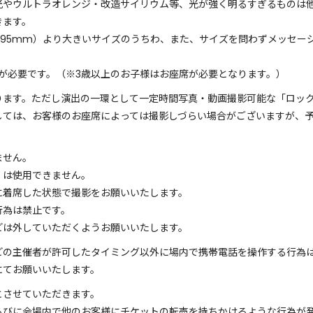
光やウルトラオレンジ・改造サイリウム等、光が強く明るすぎるものは
きます。
:約295mm）より大きいサイズのうちわ、また、サイズを問わずメッセ
みが必要です。（※3歳以上のお子様はお座席が必要となります。）
ります。ただし演出の一環として一定時間写真・動画撮影可能な「ロッ
しては、お客様のお座席によっては撮影しづらい場合がございますが、
ません。
）は使用できません。
に着席した状態で撮影をお願いいたします。
行為は禁止です。
などは外していただくようお願いいたします。
どの主催者が許可したタイミング以外に場内で携帯電話を操作する行為は
にてお願いいたします。
とさせていただきます。
らびに会場内で他のお客様にチケットの転売を持ちかけるような行為が