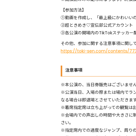
【参加方法】
①動画を作成し、「最上級にかわいい
②超ときめき♡宣伝部公式アカウント（@to
③各公演の開場内のTikTokステッカ
その他、参加に関する注意事項に関して
https://toki-sen.com/contents/77
注意事項
※本公演の、当日券販売はございませ
※公演当日、入場の際または場内でラ
なる場合は即退場とさせていただきま
※着席指定席は立ち上がっての
※会場内での声出しの時間や大きさに
さい。
※指定席内での過度なジャンプ、周り