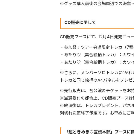
※グッズ購入前後の会場周辺での滞留
CD販売に関して
CD販売ブースにて、12月4日発売ニュ
・参加賞：ツアー会場限定トレカ（7種
・あたり♡（集合絵柄トレカ）：カワ
・あたり♡（集合絵柄トレカ）：カワイ
※さらに、メンバーソロトレカに“かわ
トレカと同じ絵柄のA4パネルをプレゼ
※先行販売は、各公演のチケットをお
※当選受付の都合上、CD販売ブースは
※終演後は、トレカプレゼント、パネ
列切れ次第終了予定です。お早めにご
「超ときめき♡宣伝本部」ブースに