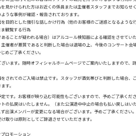
為を見かけられた方はお近くの係員または主催者スタッフまでお知らせ
のような事例が確認・報告されております。
誘を目的とした強引な話しかけ行為（他のお客様のご迷惑となるような
まま観覧する行為
であることが疑われる場合）はアルコール検知器による確認をさせてい
。主催者が悪質であると判断した場合は退場の上、今後のコンサート会
かじめご了承ください。
ございます。随時オフィシャルホームページでご案内いたしますので、
酒をされてのご入場は禁止です。スタッフが酒気帯びと判断した場合、
きます。
予定です。お客様が映り込む可能性もございますので、予めご了承くだ
ットの払戻はいたしません。（また公演途中中止の場合も払い戻しはい
えず出演メンバーが変更になる場合がございます。予めご了承ください
受け取りは原則としてご辞退させていただきます。
クプロモーション