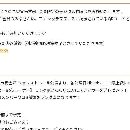
超ときめき♡宣伝本部" 会員限定のデジタル抽選会を実施いたします。
部" 会員のみなさんは、ファンクラブブースに掲示されているQRコード
方もご参加いただけます♡
30～17:30 ③終演後（列が途切れ次第終了とさせていただきます）
2335
殊陶業市民会館 フォレストホール公演より、各公演日TikTokにて「最上
テッカー配布コーナー】にて提示いただいた方にステッカーをプレゼント！
部メンバーソロ6種類をランダムになります！
分前まで予定
場合もございます
後の配布はございませんので、ご了承ください。