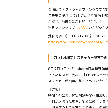
会場にてオフィシャルファンクラブ "
ご来場の記念に "超ときめき♡宣伝本
ただき、抽選会にご参加ください！
当日ファンクラブに
ご入会
いただいた
受付時間：①13:00～16:00 ②16:
https://toki-sen.com/contents/77
【TikTok限定】ステッカー配布企画
8月12日（月・祝）Niterra日本特
さった画面を、会場の【TikTokス
ステッカー種類は、超ときめき♡宣伝
【詳細】
時間：各公演、開場開始時間〜開演10
※列が途切れた場合、早めに終了する
※開演前のみの配布になります。終演