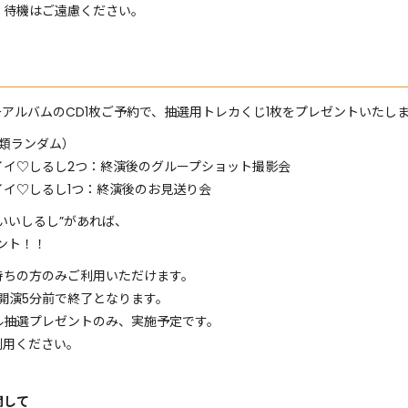
・待機はご遠慮ください。
ーアルバムのCD1枚ご予約で、抽選用トレカくじ1枚をプレゼントいたし
類ランダム）
イイ♡しるし2つ：終演後のグループショット撮影会
イ♡しるし1つ：終演後のお見送り会
いいしるし”があれば、
ント！！
持ちの方のみご利用いただけます。
開演5分前で終了となります。
ル抽選プレゼントのみ、実施予定です。
利用ください。
関して