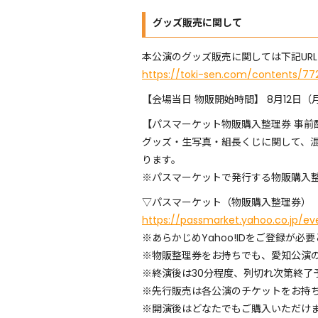
グッズ販売に関して
本公演のグッズ販売に関しては下記UR
https://toki-sen.com/contents/77
【会場当日 物販開始時間】 8月12日（月
【パスマーケット物販購入整理券 事前配布
グッズ・生写真・組長くじに関して、
ります。
※パスマーケットで発行する物販購入
▽パスマーケット（物販購入整理券）
https://passmarket.yahoo.co.jp/e
※あらかじめYahoo!IDをご登録が必
※物販整理券をお持ちでも、愛知公演
※終演後は30分程度、列切れ次第終了
※先行販売は各公演のチケットをお持
※開演後はどなたでもご購入いただけ