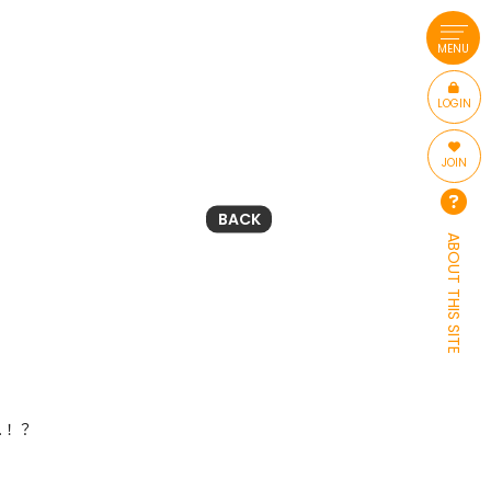
MENU
LOGIN
JOIN
BACK
ABOUT THIS SITE
…！？