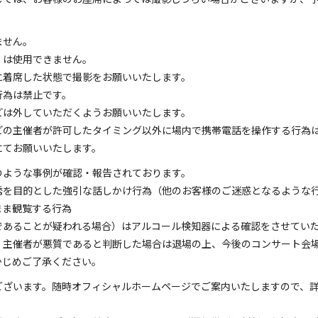
ません。
）は使用できません。
に着席した状態で撮影をお願いいたします。
行為は禁止です。
ャなどは外していただくようお願いいたします。
どの主催者が許可したタイミング以外に場内で携帯電話を操作する行為は
ーにてお願いいたします。
のような事例が確認・報告されております。
誘を目的とした強引な話しかけ行為（他のお客様のご迷惑となるような
まま観覧する行為
であることが疑われる場合）はアルコール検知器による確認をさせてい
。主催者が悪質であると判断した場合は退場の上、今後のコンサート会
あらかじめご了承ください。
ございます。随時オフィシャルホームページでご案内いたしますので、
い。