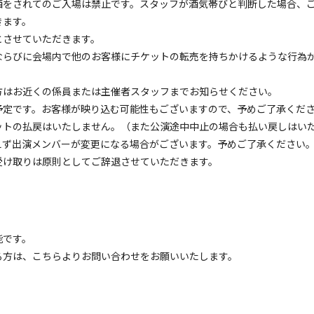
酒をされてのご入場は禁止です。スタッフが酒気帯びと判断した場合、
きます。
とさせていただきます。
ならびに会場内で他のお客様にチケットの転売を持ちかけるような行為
方はお近くの係員または主催者スタッフまでお知らせください。
予定です。お客様が映り込む可能性もございますので、予めご了承く
ットの払戻はいたしません。（また公演途中中止の場合も払い戻しはい
をえず出演メンバーが変更になる場合がございます。予めご了承
受け取りは原則としてご辞退させていただきます。
能です。
る方は、こちらよりお問い合わせをお願いいたします。