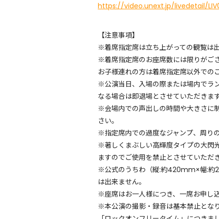
https://video.unext.jp/livedetail/
【注意事項】
※着席指定席は立ち上がっての観覧は
※着席指定席のお座席数には限りが
お子様連れの方は着席指定席以外での
※公演当日、入場の際または場内でラ
なる場合は即退場とさせていただきま
※会場内での声出しの時間や大きさに
さい。
※指定席内での過度なジャンプ、周り
※著しくまぶしい高輝度タイプの大閃
ますのでご使用を禁止とさせていただ
※公式のうちわ（縦:約420mm×幅
は出来ません。
※座席はお一人様につき、一席お申
※本公演の撮影・録音は基本禁止とな
「ロックオンフリータイム」につきま