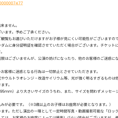
LIV0000007477
出来ません。
ございます。予めご了承ください。
ご観覧もお選びいただけますがお子様が見にくい可能性がございますの
ンダムに身分証明証を確認させていただく場合がございます。チケット
す。
制限はございませんが、公演の妨げになったり、他のお客様のご迷惑に
のお客様に迷惑となる行為は一切禁止とさせていただきます。
光やウルトラオレンジ・改造サイリウム等、光が強く明るすぎるものは
きます。
:約295mm）より大きいサイズのうちわ、また、サイズを問わずメッセ
し込みが必要です。（※3歳以上のお子様はお座席が必要となります
ります。ただし演出の一環として一定時間写真・動画撮影可能な「ロッ
しては、お客様のお座席によっては撮影しづらい場合がございますが、