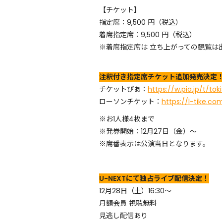
【チケット】
指定席：9,500 円（税込）
着席指定席：9,500 円（税込）
※着席指定席は 立ち上がっての観覧
注釈付き指定席チケット追加発売決定
チケットぴあ：
https://w.pia.jp/t/tok
ローソンチケット：
https://l-tike.co
※お1人様4枚まで
※発券開始：12月27日（金）～
※席番表示は公演当日となります。
U-NEXTにて独占ライブ配信決定！
12月28日（土）16:30～
月額会員 視聴無料
見逃し配信あり