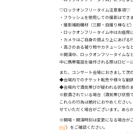
♡ロックオンフリータイム注意事項♡
・フラッシュを使用しての撮影はでき
・撮影補助機材（三脚・自撮り棒など
・ロックオンフリータイム中はお座席
・カメラはご自身の頭より上にあげる
・高さのある被り物やカチューシ
※開演中、ロックオンフリータイムな
中に携帯電話を操作される際はロビ
また、コンサート会場におきまして次
◆会場内でのチケット転売や様々な勧
◆会場内で酒気帯びが疑われる状態の
※飲酒されている場合（酒気帯び状態
これらの行為は絶対におやめください
せていただく場合がございます。
※開場・開演時刻は変更になる場合が
m/
）をご確認くださ