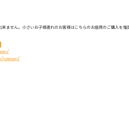
は出来ません。小さいお子様連れのお客様はこちらのお座席のご購入を推
！
isen/
m/tokisen/