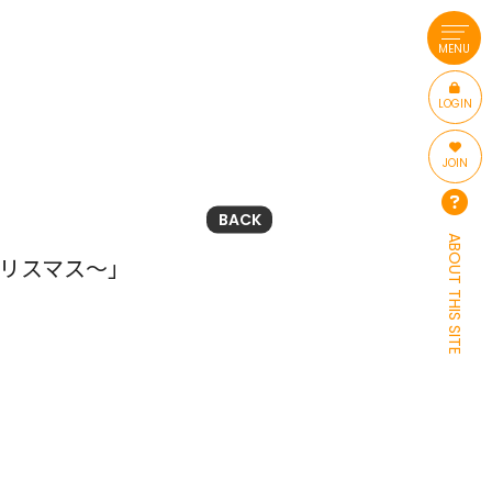
MENU
LOGIN
JOIN
BACK
ABOUT THIS SITE
クリスマス〜」