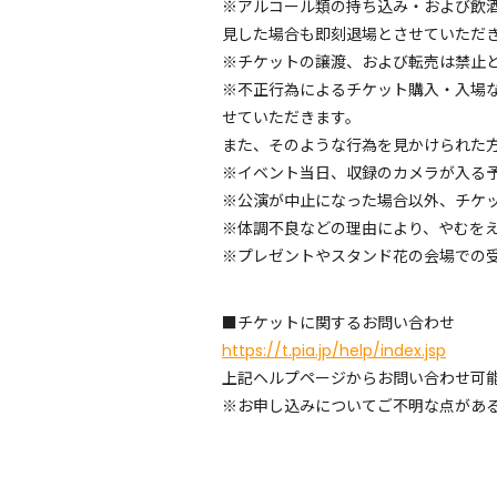
※アルコール類の持ち込み・および飲
見した場合も即刻退場とさせていただ
※チケットの譲渡、および転売は禁止
※不正行為によるチケット購入・入場
せていただきます。
また、そのような行為を見かけられた
※イベント当日、収録のカメラが入る
※公演が中止になった場合以外、チケ
※体調不良などの理由により、やむ
※プレゼントやスタンド花の会場での
■チケットに関するお問い合わせ
https://t.pia.jp/help/index.jsp
上記ヘルプページからお問い合わせ可
※お申し込みについてご不明な点があ