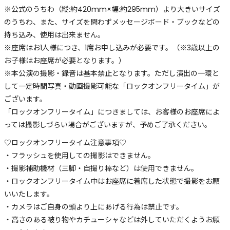
※公式のうちわ（縦:約420mm×幅:約295mm）より大きいサイズ
のうちわ、また、サイズを問わずメッセージボード・ブックなどの
持ち込み、使用は出来ません。
※座席はお1人様につき、1席お申し込みが必要です。（※3歳以上の
お子様はお座席が必要となります。）
※本公演の撮影・録音は基本禁止となります。ただし演出の一環と
して一定時間写真・動画撮影可能な「ロックオンフリータイム」が
ございます。
「ロックオンフリータイム」につきましては、お客様のお座席によ
っては撮影しづらい場合がございますが、予めご了承ください。
♡ロックオンフリータイム注意事項♡
・フラッシュを使用しての撮影はできません。
・撮影補助機材（三脚・自撮り棒など）は使用できません。
・ロックオンフリータイム中はお座席に着席した状態で撮影をお願
いいたします。
・カメラはご自身の頭より上にあげる行為は禁止です。
・高さのある被り物やカチューシャなどは外していただくようお願