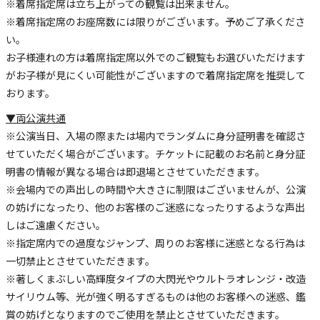
※着席指定席は立ち上がっての観覧は出来ません。
※着席指定席のお座席数には限りがございます。予めご了承くださ
い。
お子様連れの方は着席指定席以外でのご観覧もお選びいただけます
がお子様が見にくい可能性がございますので着席指定席を推奨して
おります。
▼両公演共通
※公演当日、入場の際または場内でランダムに身分証明書を確認さ
せていただく場合がございます。チケットに記載のお名前と身分証
明書の情報が異なる場合は即退場とさせていただきます。
※会場内での声出しの時間や大きさに制限はございませんが、公演
の妨げになったり、他のお客様のご迷惑になったりするような声出
しはご遠慮ください。
※指定席内での過度なジャンプ、周りのお客様に迷惑となる行為は
一切禁止とさせていただきます。
※著しくまぶしい高輝度タイプの大閃光やウルトラオレンジ・改造
サイリウム等、光が強く明るすぎるものは他のお客様への迷惑、鑑
賞の妨げとなりますのでご使用を禁止とさせていただきます。