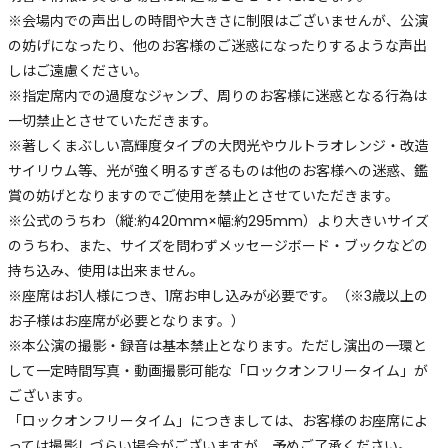
※会場内での声出しの時間や大きさに制限はございませんが、公演
の妨げになったり、他のお客様のご迷惑になったりするような声出
しはご遠慮ください。
※指定席内での過度なジャンプ、周りのお客様に迷惑となる行為は
一切禁止とさせていただきます。
※著しくまぶしい高輝度タイプの大閃光やウルトラオレンジ・改造
サイリウム等、光が強く明るすぎるものは他のお客様への迷惑、鑑
賞の妨げとなりますのでご使用を禁止とさせていただきます。
※公式のうちわ（縦:約420mm×幅:約295mm）より大きいサイズ
のうちわ、また、サイズを問わずメッセージボード・ブックなどの
持ち込み、使用は出来ません。
※座席はお1人様につき、1席お申し込みが必要です。（※3歳以上の
お子様はお座席が必要となります。）
※本公演の撮影・録音は基本禁止となります。ただし演出の一環と
して一定時間写真・動画撮影可能な「ロックオンフリータイム」が
ございます。
「ロックオンフリータイム」につきましては、お客様のお座席によ
っては撮影しづらい場合がございますが、予めご了承ください。