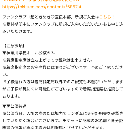
https://toki-sen.com/contents/686214
ファンクラブ「超ときめき♡宣伝本部」新規ご入会は
こちら
！
※受付期間中にファンクラブに新規ご入会いただいた方もお申し込
みいただけます。
【注意事項】
▼神奈川県民ホール公演のみ
※着席指定席は立ち上がっての観覧は出来ません。
※着席指定席のお座席数には限りがございます。予めご了承くださ
い。
お子様連れの方は着席指定席以外でのご観覧もお選びいただけます
がお子様が見にくい可能性がございますので着席指定席を推奨して
おります。
▼両公演共通
※公演当日、入場の際または場内でランダムに身分証明書を確認さ
せていただく場合がございます。チケットに記載のお名前と身分証
明書の情報が異なる場合は即退場とさせていただきます。