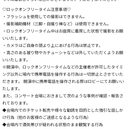
♡ロックオンフリータイム注意事項♡
・フラッシュを使用しての撮影はできません。
・撮影補助機材（三脚・自撮り棒など）は使用できません。
・ロックオンフリータイム中はお座席に着席した状態で撮影をお願
いいたします。
・カメラはご自身の頭より上にあげる行為は禁止です。
・高さのある被り物やカチューシャなどは外していただくようお願
いいたします。
※開演中、ロックオンフリータイムなどの主催者が許可したタイミ
ング以外に場内で携帯電話を操作する行為は一切禁止とさせていた
だきます。 開演中に携帯電話を操作される際はロビーにてお願いい
たします。
また、コンサート会場におきまして次のような事例が確認・報告さ
れております。
◆会場内でのチケット転売や様々な勧誘を目的とした強引な話しか
け行為（他のお客様のご迷惑となるような行為）
◆会場内で酒気帯びが疑われる状態のまま観覧する行為