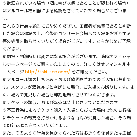
※飲酒されている場合（酒気帯び状態であることが疑われる場合）
はアルコール検知器による確認をさせていただく場合がございま
す。
これらの行為は絶対におやめください。主催者が悪質であると判断
した場合は退場の上、今後のコンサート会場への入場をお断りする
等の処置を取らせていただく場合がございます。あらかじめご了承
ください。
※開場・開演時刻は変更になる場合がございます。随時オフィシャ
ルホームページでご案内いたしますので、詳しくはオフィシャルホ
ームページ
http://toki-sen.com/
をご確認ください。
※アルコール類の持ち込み・および飲酒をされてのご入場は禁止で
す。スタッフが酒気帯びと判断した場合、ご入場をお断りします。ま
た、場内で発見した場合も即刻退場とさせていただきます。
※チケットの譲渡、および転売は禁止とさせていただきます。
※不正行為によるチケット購入・入場ならびに会場内で他のお客様
にチケットの転売を持ちかけるような行為が発覚した場合、その場
で即刻退場とさせていただきます。
また、そのような行為を見かけられた方はお近くの係員または主催