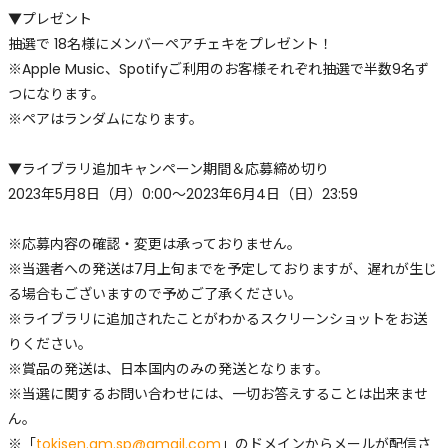
▼プレゼント
抽選で 18名様にメンバーペアチェキをプレゼント！
※Apple Music、Spotifyご利用のお客様それぞれ抽選で半数9名ず
つになります。
※ペアはランダムになります。
▼ライブラリ追加キャンペーン期間＆応募締め切り
2023年5月8日（月）0:00〜2023年6月4日（日）23:59
※応募内容の確認・変更は承っておりません。
※当選者への発送は7月上旬までを予定しておりますが、遅れが生じ
る場合もございますので予めご了承ください。
※ライブラリに追加されたことがわかるスクリーンショットをお送
りください。
※賞品の発送は、日本国内のみの発送となります。
※当選に関するお問い合わせには、一切お答えすることは出来ませ
ん。
※「
tokisen.am.sp@gmail.com
」のドメインからメールが配信さ