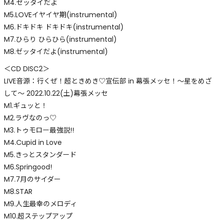
M4.ゼッタイだよ
M5.LOVEイヤイヤ期(instrumental)
M6.ドキドキ ドキドキ(instrumental)
M7.ひらり ひらひら(instrumental)
M8.ゼッタイだよ(instrumental)
＜CD DISC2＞
LIVE音源：行くぜ！超ときめき♡宣伝部 in 幕張メッセ！〜星をめざ
して〜 2022.10.22(土)幕張メッセ
M1.ギュッと！
M2.ラヴなのっ♡
M3.トゥモロー最強説!!
M4.Cupid in Love
M5.きっとスタンダード
M6.Springood!
M7.7月のサイダー
M8.STAR
M9.人生最幸のメロディ
M10.超ステップアップ