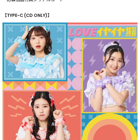
【TYPE-C (CD ONLY)】