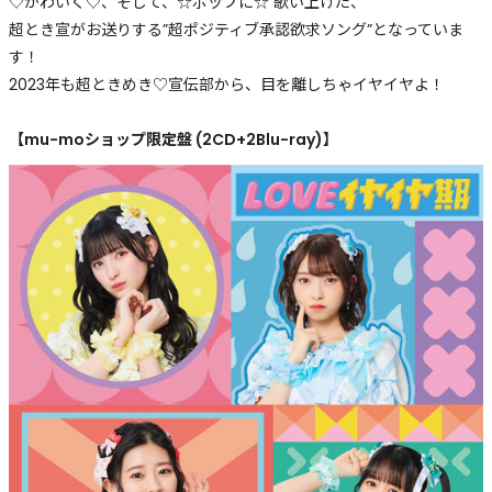
♡かわいく♡、そして、☆ポップに☆ 歌い上げた、
超とき宣がお送りする”超ポジティブ承認欲求ソング”となっていま
す！
2023年も超ときめき♡宣伝部から、目を離しちゃイヤイヤよ！
【mu-moショップ限定盤 (2CD+2Blu-ray)】