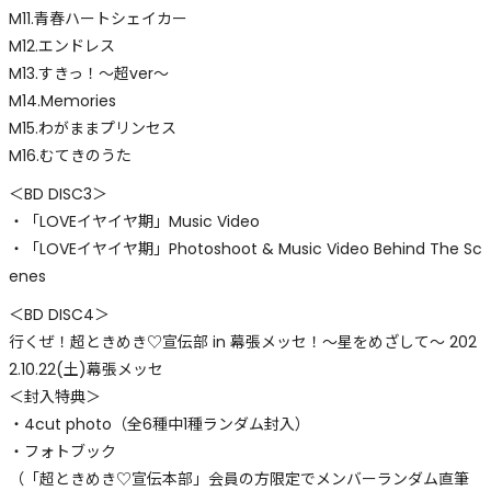
M11.青春ハートシェイカー
M12.エンドレス
M13.すきっ！〜超ver〜
M14.Memories
M15.わがままプリンセス
M16.むてきのうた
＜BD DISC3＞
・「LOVEイヤイヤ期」Music Video
・「LOVEイヤイヤ期」Photoshoot & Music Video Behind The Sc
enes
＜BD DISC4＞
行くぜ！超ときめき♡宣伝部 in 幕張メッセ！〜星をめざして〜 202
2.10.22(土)幕張メッセ
＜封入特典＞
・4cut photo（全6種中1種ランダム封入）
・フォトブック
（「超ときめき♡宣伝本部」会員の方限定でメンバーランダム直筆