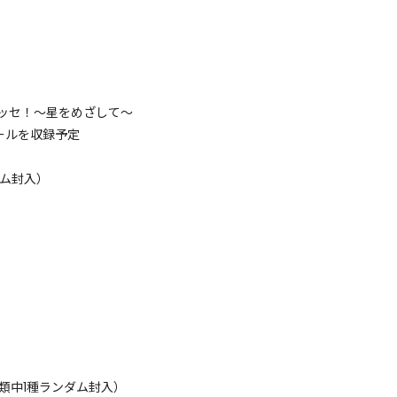
メッセ！〜星をめざして〜
トホールを収録予定
ンダム封入）
類中1種ランダム封入）