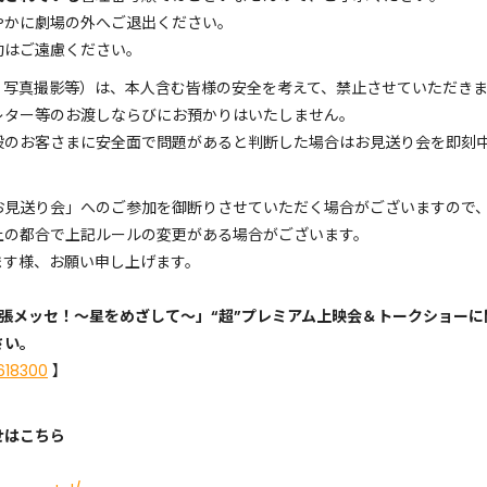
やかに劇場の外へご退出ください。
動はご遠慮ください。
、写真撮影等）は、本人含む皆様の安全を考えて、禁止させていただき
レター等のお渡しならびにお預かりはいたしません。
般のお客さまに安全面で問題があると判断した場合はお見送り会を即刻
お見送り会」へのご参加を御断りさせていただく場合がございますので
上の都合で上記ルールの変更がある場合がございます。
ます様、お願い申し上げます。
n 幕張メッセ！〜星をめざして〜」“超”プレミアム上映会＆トークショー
さい。
618300
】
せはこちら