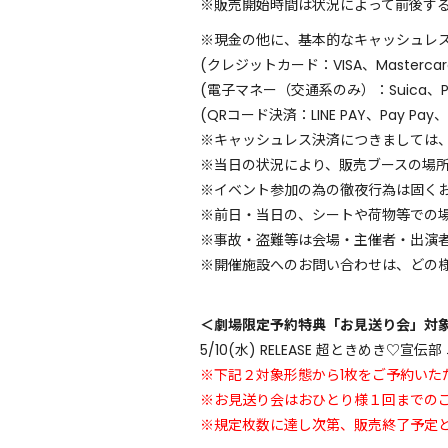
※販売開始時間は状況によって前後す
※現金の他に、基本的なキャッシュレ
(クレジットカード：VISA、Mastercard
(電子マネー（交通系のみ）：Suica、PAS
(QRコード決済：LINE PAY、Pay Pay、
※キャッシュレス決済につきましては
※当日の状況により、販売ブースの場
※イベント参加の為の徹夜行為は固く
※前日・当日の、シートや荷物等での
※事故・盗難等は会場・主催者・出演
※開催施設へのお問い合わせは、どの
＜劇場限定予約特典「お見送り会」対
5/10(水) RELEASE 超ときめき♡
※下記２対象形態から1枚をご予約いた
※お見送り会はおひとり様１回までの
※規定枚数に達し次第、販売終了予定