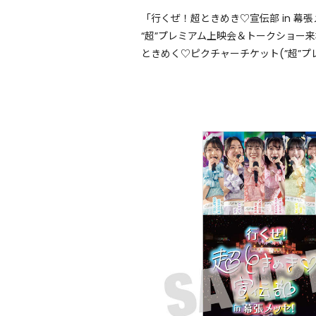
「行くぜ！超ときめき♡宣伝部 in 幕
“超”プレミアム上映会＆トークショー
ときめく♡ピクチャーチケット(”超”プレ