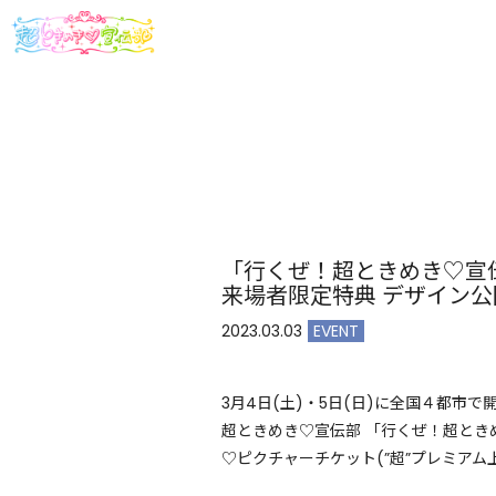
「行くぜ！超ときめき♡宣伝
来場者限定特典 デザイン公
2023.03.03
EVENT
3月4日(土)・5日(日)に全国４都市で
超ときめき♡宣伝部 「行くぜ！超とき
♡ピクチャーチケット(”超”プレミアム