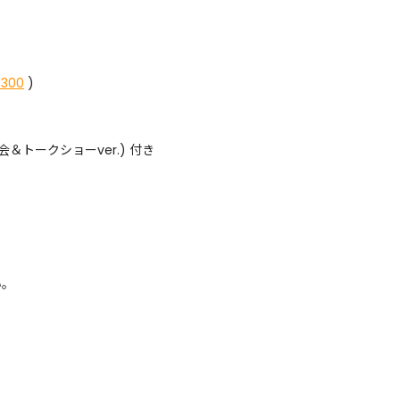
8300
)
＆トークショーver.) 付き
い。