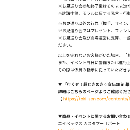
※お見送り会参加終了後はそのまま速
※誹謗中傷、モラルに反する発言・行
※お見送り以外の行為（握手、サイン
※お見送り会ではプレゼント、ファン
※お見送り会及び劇場運営に支障、一
ださい。
以上を守れないお客様がいた場合、「
また、イベント当日に警備または進行
その際は係員の指示に従っていただき
▼ 「行くぜ！超ときめき♡宣伝部 i
詳細はこちらのページよりご確認くだ
【
https://toki-sen.com/contents/
▼商品・イベントに関するお問い合わ
エイベックス カスタマーサポート