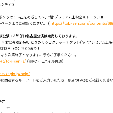
シティ13
幕張メッセ！〜星をめざして〜」“超”プレミアム上映会＆トークショー
ページよりご確認ください。 (
https://toki-sen.com/contents/61
)大阪公演・3/5(日)名古屋公演は完売しております。
 ※来場者限定特典 ときめく♡ピクチャーチケット(”超”プレミアム上映会
月3日（金）15:00まで！
くなり次第終了となります。予めご了承ください。
jp/t/toki-sen-s/
(※PC・モバイル共通)
ps://t.pia.jp/help/
に関連するキーワードをご入力いただき、該当のFAQをご確認くださ
予定
コーナー