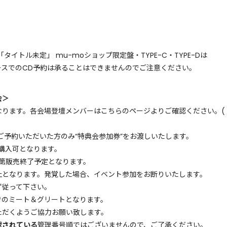
イトル未定」 mu-moショップ限定盤・TYPE-C・TYPE-Dは
ースでのCD予約は承ることはできませんのでご注意ください。
会＞
なります。各会場登壇メンバーはこちらのページよりご確認ください。(
ご予約いただいた方のみ“特典会参加券”をお渡しいたします。
購入可となります。
第販売終了予定となります。
止となります。発覚した場合、イベント参加をお断りいたします。
ず従って下さい。
でのミート＆グリートとなります。
ただくようご協力お願い致します。
載されている
管理番号順ではございませんので、ご了承ください。