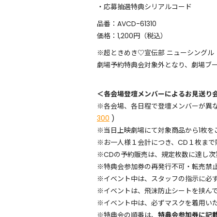
・応募抽選特典シリアルコード
品番：AVCD-61310
価格：1,200円（税込）
※超ときめき♡宣伝部 ニューシングル「タ
劇場予約特典会対象外となり、劇場ブ
＜各会場登壇メンバーによるお見送り
※各会場、各日程で登壇メンバーが異
300
)
※当日上映劇場にて対象商品から1枚を
※お一人様１会計につき、CD１枚まで
※CDの予約販売は、規定枚数に達し次
※特典会参加券の再発行不可・転売禁
※イベント中は、スタッフの指示に必
※イベントは、飛沫防止シートを挟ん
※イベント中は、必ずマスクを着用い
※特典会の順番は、
特典会参加券に記