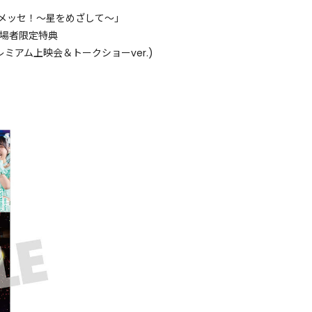
張メッセ！〜星をめざして〜」
来場者限定特典
ミアム上映会＆トークショーver.)