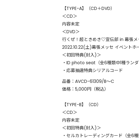
【TYPE-A】（CD＋DVD）
＜CD＞
内容未定
＜DVD＞
行くぜ！超ときめき♡宣伝部 in 幕張
2022.10.22(土)幕張メッセ イベン
＜初回特典(封入)＞
・ID photo seat（全6種類中1種ラ
・応募抽選特典シリアルコード
品番：AVCD-61309/B～C
価格：5,000円（税込）
【TYPE-B】（CD）
＜CD＞
内容未定
＜初回特典(封入)＞
・セルカトレーディングカード（全6種