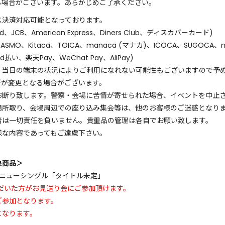
る場合がございます。あらかじめご了承ください。
ス決済対応可能となっております。
、JCB、American Express、Diners Club、ディスカバーカード)
MO、Kitaca、TOICA、manaca (マナカ)、ICOCA、SUGOCA、
d払い、楽天Pay、WeChat Pay、AliPay)
、当日の端末の状況によりご利用になれない可能性もございますので予
所が変更となる場合がございます。
お断り致します。警察・会場に苦情が寄せられた場合、イベントを中止
場所取り、会場周辺での座り込み集会等は、他のお客様のご迷惑となり
者は一切責任を負いません。貴重品の管理は各自でお願い致します。
様な内容であってもご遠慮下さい。
象商品＞
宣伝部 ニューシングル「タイトル未定」
だいた方がお見送り会にご参加頂けます。
ご参加となります。
となります。