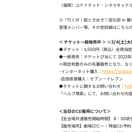
〈福岡〉ユナイテッド・シネマキャナル
※「行くぜ！超ときめき♡宣伝部 in 
登壇メンバー等、その他詳細はこちらの
＜ チケット一般発売中 ＞ ※3/4(土
◆チケット：4,500円（税込）全席指定
◆一般発売：チケットぴあにて 2023年3
※限定枚数のみの先着販売となり、な
･インターネット購入：
https://w.pia.
･店頭直接購入：セブン－イレブン
◆チケットに関するお問い合わせ：
htt
「ヘルプ検索」にて、お問い合わせ内容
＜当日のCD販売について＞
【全会場共通販売開始時間】 8：30頃
【販売場所】劇場ロビー・特設CD予約