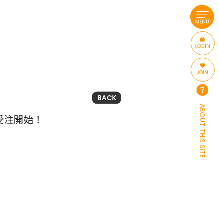
MENU
LOGIN
JOIN
BACK
ABOUT THIS SITE
受注開始！