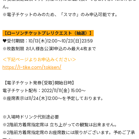
ん。
※電子チケットのみのため、「スマホ」のみ申込可能です。
【ローソンチケットプレリクエスト（抽選）】
♥受付期間：10/13(木)12:00～10/23(日)23:59
※枚数制限 お1人様各公演1申込のみ最大4枚まで
＜下記ページよりお申込みください＞
https://l-tike.com/tokisen/
【電子チケット発券(受取)開始日時】
電子チケット配布：2022/11/11(金) 15:00～
※座席表示は11/24(木)12:00～を予定しております。
※入場時ドリンク代別途必要
※2階前方着席指定席は 立ち上がっての観覧は出来ません。
※2階前方着席指定席のお座席数には限りがございます。予めご了承