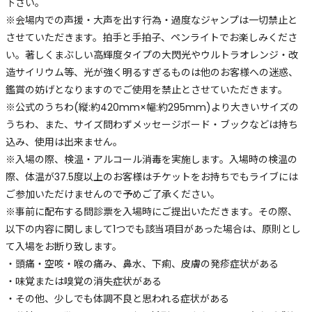
下さい。
※会場内での声援・大声を出す行為・過度なジャンプは一切禁止と
させていただきます。拍手と手拍子、ペンライトでお楽しみくださ
い。著しくまぶしい高輝度タイプの大閃光やウルトラオレンジ・改
造サイリウム等、光が強く明るすぎるものは他のお客様への迷惑、
鑑賞の妨げとなりますのでご使用を禁止とさせていただきます。
※公式のうちわ(縦:約420mm×幅:約295mm)より大きいサイズの
うちわ、また、サイズ問わずメッセージボード・ブックなどは持ち
込み、使用は出来ません。
※入場の際、検温・アルコール消毒を実施します。入場時の検温の
際、体温が37.5度以上のお客様はチケットをお持ちでもライブには
ご参加いただけませんので予めご了承ください。
※事前に配布する問診票を入場時にご提出いただきます。その際、
以下の内容に関しまして1つでも該当項目があった場合は、原則とし
て入場をお断り致します。
・頭痛・空咳・喉の痛み、鼻水、下痢、皮膚の発疹症状がある
・味覚または嗅覚の消失症状がある
・その他、少しでも体調不良と思われる症状がある