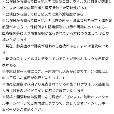
・公演日から遡って10日間以内に新型コロナウイルスに自身が感染し
た、または感染症陽性者と濃厚接触した可能性がある
・公演日から遡って10日間以内に海外渡航歴がある
※公演日から遡って10日間以内に感染履歴・濃厚接触者認定・海外渡
航歴がある方で、保健所より隔離解除の指示が明確に出ている方、
医療機関等により陰性証明が発行されている方につきましてはご参
加いただけます。
・現在、肺炎症状や肺炎が疑われる症状がある。または通院中であ
る
・新型コロナウイルスに感染していることが疑われるような自覚症
状がある
※座席はお一人様につき、一席お申し込みが必要です。(※3歳以上
のお子様はお座席が必要となります。)
※販売座席数は政府より発表されている新型コロナウイルス感染拡
大防止対策のガイドラインに基づき設定いたします。
※開場・開演時刻は変更になる場合がございます。随時オフィシャ
ルホームページでご案内致しますので、詳しくはオフィシャルホー
ムページをご確認ください。