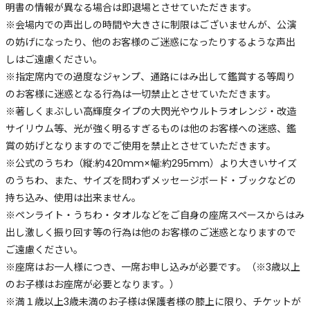
明書の情報が異なる場合は即退場とさせていただきます。
※会場内での声出しの時間や大きさに制限はございませんが、公演
の妨げになったり、他のお客様のご迷惑になったりするような声出
しはご遠慮ください。
※指定席内での過度なジャンプ、通路にはみ出して鑑賞する等周り
のお客様に迷惑となる行為は一切禁止とさせていただきます。
※著しくまぶしい高輝度タイプの大閃光やウルトラオレンジ・改造
サイリウム等、光が強く明るすぎるものは他のお客様への迷惑、鑑
賞の妨げとなりますのでご使用を禁止とさせていただきます。
※公式のうちわ（縦:約420mm×幅:約295mm）より大きいサイズ
のうちわ、また、サイズを問わずメッセージボード・ブックなどの
持ち込み、使用は出来ません。
※ペンライト・うちわ・タオルなどをご自身の座席スペースからはみ
出し激しく振り回す等の行為は他のお客様のご迷惑となりますので
ご遠慮ください。
※座席はお一人様につき、一席お申し込みが必要です。（※3歳以上
のお子様はお座席が必要となります。）
※満１歳以上3歳未満のお子様は保護者様の膝上に限り、チケットが