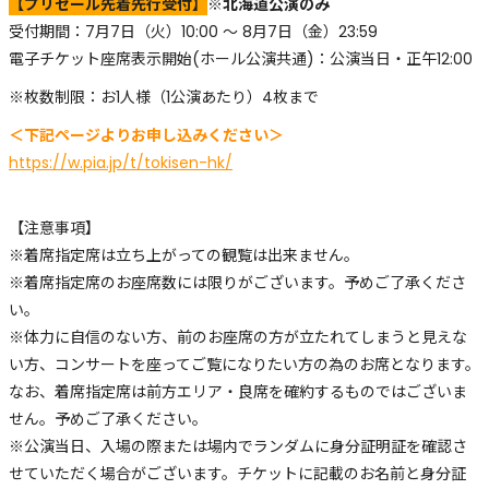
【プリセール先着先行受付】
※北海道公演のみ
受付期間：7月7日（火）10:00 〜 8月7日（金）23:59
電子チケット座席表示開始(ホール公演共通)：公演当日・正午12:00
※枚数制限：お1人様（1公演あたり）4枚まで
＜下記ページよりお申し込みください＞
https://w.pia.jp/t/tokisen-hk/
【注意事項】
※着席指定席は立ち上がっての観覧は出来ません。
※着席指定席のお座席数には限りがございます。予めご了承くださ
い。
※体力に自信のない方、前のお座席の方が立たれてしまうと見えな
い方、コンサートを座ってご覧になりたい方の為のお席となります。
なお、着席指定席は前方エリア・良席を確約するものではございま
せん。予めご了承ください。
※公演当日、入場の際または場内でランダムに身分証明証を確認さ
せていただく場合がございます。チケットに記載のお名前と身分証