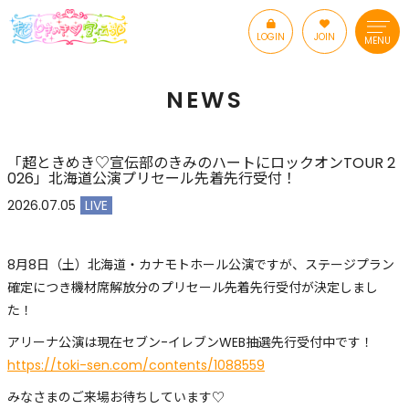
LOGIN
JOIN
MENU
NEWS
「超ときめき♡宣伝部のきみのハートにロックオンTOUR 2
026」北海道公演プリセール先着先行受付！
2026.07.05
LIVE
8月8日（土）北海道・カナモトホール公演ですが、ステージプラン
確定につき機材席解放分のプリセール先着先行受付が決定しまし
た！
アリーナ公演は現在セブン-イレブンWEB抽選先行受付中です！
https://toki-sen.com/contents/1088559
みなさまのご来場お待ちしています♡