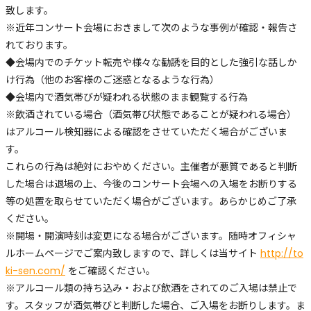
致します。
※近年コンサート会場におきまして次のような事例が確認・報告さ
れております。
◆会場内でのチケット転売や様々な勧誘を目的とした強引な話しか
け行為（他のお客様のご迷惑となるような行為）
◆会場内で酒気帯びが疑われる状態のまま観覧する行為
※飲酒されている場合（酒気帯び状態であることが疑われる場合）
はアルコール検知器による確認をさせていただく場合がございま
す。
これらの行為は絶対におやめください。主催者が悪質であると判断
した場合は退場の上、今後のコンサート会場への入場をお断りする
等の処置を取らせていただく場合がございます。あらかじめご了承
ください。
※開場・開演時刻は変更になる場合がございます。随時オフィシャ
ルホームページでご案内致しますので、詳しくは当サイト
http://to
ki-sen.com/
をご確認ください。
※アルコール類の持ち込み・および飲酒をされてのご入場は禁止で
す。スタッフが酒気帯びと判断した場合、ご入場をお断りします。ま