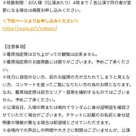
※枚数制限：お1人様（1公演あたり）4枚まで / 各公演で同行者が変
更になる場合は再度お申し込みください。
＜下記ページよりお申し込みください＞
https://w.pia.jp/t/tokisen/
【注意事項】
※着席指定席は立ち上がっての観覧は出来ません。
※着席指定席のお座席数には限りがございます。予めご了承くださ
い。
※体力に自信のない方、前のお座席の方が立たれてしまうと見えな
い方、コンサートを座ってご覧になりたい方の為のお席となります。
なお、着席指定席は前方エリア・良席を確約するものではございま
せん。予めご了承ください。
※公演当日、入場の際または場内でランダムに身分証明証を確認さ
せていただく場合がございます。チケットに記載のお名前と身分証
明書の情報が異なる場合は即退場とさせていただきます。
※会場内での声出しの時間や大きさに制限はございませんが、公演