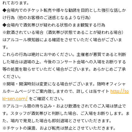
れております。
◆会場内でのチケット転売や様々な勧誘を目的とした強引な話しか
け行為（他のお客様のご迷惑となるような行為）
◆会場内で酒気帯びが疑われる状態のまま観覧する行為
※飲酒されている場合（酒気帯び状態であることが疑われる場合）
はアルコール検知器による確認をさせていただく場合がございま
す。
これらの行為は絶対におやめください。主催者が悪質であると判断
した場合は退場の上、今後のコンサート会場への入場をお断りする
等の処置を取らせていただく場合がございます。あらかじめご了承
ください。
※開場・開演時刻は変更になる場合がございます。随時オフィシャ
ルホームページでご案内致しますので、詳しくは当サイト
http://to
ki-sen.com/
をご確認ください。
※アルコール類の持ち込み・および飲酒をされてのご入場は禁止で
す。スタッフが酒気帯びと判断した場合、ご入場をお断りします。ま
た、場内で発見した場合も即刻退場とさせていただきます。
※チケットの譲渡、および転売は禁止とさせていただきます。