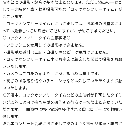
※本公演の撮影・録音は基本禁止となります。ただし演出の一環と
して一定時間写真・動画撮影可能な「ロックオンフリータイム」が
ございます。
「ロックオンフリータイム」につきましては、お客様のお座席によ
っては撮影しづらい場合がございますが、予めご了承ください。
♡ロックオンフリータイム注意事項♡
・フラッシュを使用しての撮影はできません。
・撮影補助機材（三脚・自撮り棒など）は使用できません。
・ロックオンフリータイム中はお座席に着席した状態で撮影をお願
いいたします。
・カメラはご自身の頭より上にあげる行為は禁止です。
・高さのある被り物やカチューシャなどは外していただくようお願
いいたします。
※開演中、ロックオンフリータイムなどの主催者が許可したタイミ
ング以外に場内で携帯電話を操作する行為は一切禁止とさせていた
だきます。 開演中に携帯電話を操作される際はロビーにてお願い
致します。
※近年コンサート会場におきまして次のような事例が確認・報告さ