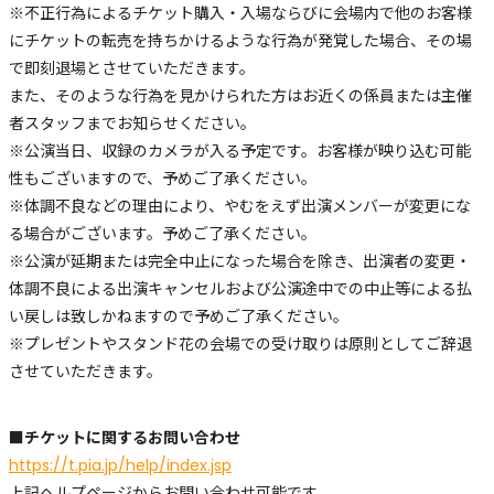
※不正行為によるチケット購入・入場ならびに会場内で他のお客様
にチケットの転売を持ちかけるような行為が発覚した場合、その場
で即刻退場とさせていただきます。
また、そのような行為を見かけられた方はお近くの係員または主催
者スタッフまでお知らせください。
※公演当日、収録のカメラが入る予定です。お客様が映り込む可能
性もございますので、予めご了承ください。
※体調不良などの理由により、やむをえず出演メンバーが変更にな
る場合がございます。予めご了承ください。
※公演が延期または完全中止になった場合を除き、出演者の変更・
体調不良による出演キャンセルおよび公演途中での中止等による払
い戻しは致しかねますので予めご了承ください。
※プレゼントやスタンド花の会場での受け取りは原則としてご辞退
させていただきます。
■チケットに関するお問い合わせ
https://t.pia.jp/help/index.jsp
上記ヘルプページからお問い合わせ可能です。