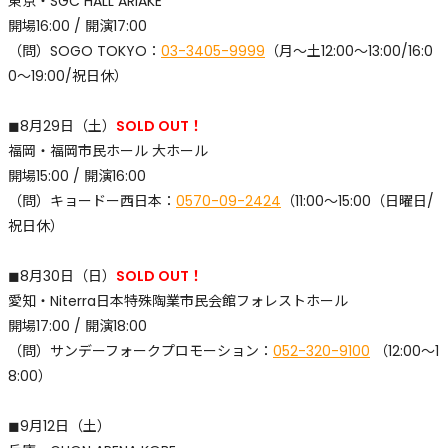
東京・SGC HALL ARIAKE
開場16:00 / 開演17:00
​（問）SOGO TOKYO：
03-3405-9999
（月〜土12:00〜13:00/16:0
0〜19:00/祝日休）
◼︎8月29日（土）
SOLD OUT！
福岡・福岡市民ホール 大ホール
開場15:00 / 開演16:00
​（問）キョードー西日本：
0570-09-2424
（11:00～15:00（日曜日/
祝日休）
◼︎8月30日（日）
SOLD OUT！
愛知・Niterra日本特殊陶業市民会館フォレストホール
開場17:00 / 開演18:00
​（問）サンデーフォークプロモーション：
052-320-9100
（12:00〜1
8:00）
◼︎9月12日（土）