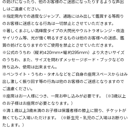
の妨げになったり、他のお客様のご迷惑になったりするような声出
しはご遠慮ください。
※指定席内での過度なジャンプ、通路にはみ出して鑑賞する等周り
のお客様に迷惑となる行為は一切禁止とさせていただきます。
※著しくまぶしい高輝度タイプの大閃光やウルトラオレンジ・改造
サイリウム等、光が強く明るすぎるものは他のお客様への迷惑、鑑
賞の妨げとなりますのでご使用を禁止とさせていただきます。
※公式のうちわ（縦:約420mm×幅:約295mm）より大きいサイズ
のうちわ、また、サイズを問わずメッセージボード・ブックなどの
持ち込み、使用は出来ません。
※ペンライト・うちわ・タオルなどをご自身の座席スペースからはみ
出し激しく振り回す等の行為は他のお客様のご迷惑となりますので
ご遠慮ください。
※座席はお一人様につき、一席お申し込みが必要です。（※3歳以上
のお子様はお座席が必要となります。）
※満１歳以上3歳未満のお子様は保護者様の膝上に限り、チケットが
無くてもご入場いただけます。（※新生児・乳児のご入場はお断りい
たします。）