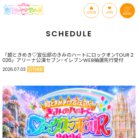
LOGIN
JOIN
MENU
SCHEDULE
「超ときめき♡宣伝部のきみのハートにロックオンTOUR 2
026」アリーナ公演セブン-イレブンWEB抽選先行受付
2026.07.03
OTHER