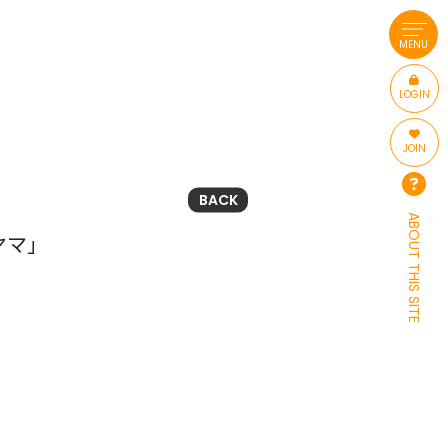
MENU
LOGIN
JOIN
BACK
ABOUT THIS SITE
ヤマ」