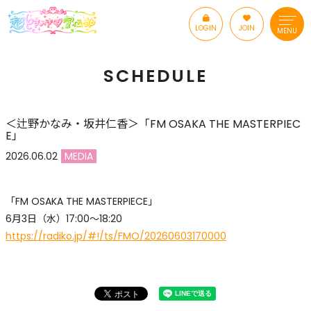
LOGIN
JOIN
MENU
SCHEDULE
＜辻野かなみ・坂井仁香＞「FM OSAKA THE MASTERPIEC
E」
2026.06.02
MEDIA
「FM OSAKA THE MASTERPIECE」
6月3日（水）17:00〜18:20
https://radiko.jp/#!/ts/FMO/20260603170000