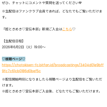
ぜひ、チャットにコメントや質問を送ってください💙
※生配信はファンクラブ会員であれば、どなたでもご覧いただけま
す。
『超ときめき♡宣伝本部』新規ご入会は
こちら
♡
【生配信日程】
2026年6月2日（火）19:00～
♡視聴ページ♡
https://chotokisen-fc.bitfan.id/broadcastings/3404d01e9bff
9fc7c61cb0186d0bef5c
※配信開始時刻になりましたら視聴ページより生配信をご覧いただ
けます。
※超ときめき♡宣伝本部ご入会後、どなたでもご覧いただけます。