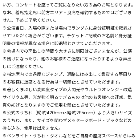
い方、コンサートを座ってご覧になりたい方の為のお席となります。
なお、着席指定席は前方エリア・良席を確約するものではございま
せん。予めご了承ください。
※公演当日、入場の際または場内でランダムに身分証明証を確認さ
せていただく場合がございます。チケットに記載のお名前と身分証
明書の情報が異なる場合は即退場とさせていただきます。
※会場内での声出しの時間や大きさに制限はございませんが、公演
の妨げになったり、他のお客様のご迷惑になったりするような声出
しはご遠慮ください。
※指定席内での過度なジャンプ、通路にはみ出して鑑賞する等周り
のお客様に迷惑となる行為は一切禁止とさせていただきます。
※著しくまぶしい高輝度タイプの大閃光やウルトラオレンジ・改造
サイリウム等、光が強く明るすぎるものは他のお客様への迷惑、鑑
賞の妨げとなりますのでご使用を禁止とさせていただきます。
※公式のうちわ（縦:約420mm×幅:約295mm）より大きいサイズ
のうちわ、また、サイズを問わずメッセージボード・ブックなどの
持ち込み、使用は出来ません。
※ペンライト・うちわ・タオルなどをご自身の座席スペースからはみ