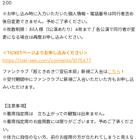
2:00
※お申し込み時に入力いただいた個人情報・電話番号は同行者含め
後日変更できません。予めご了承ください。
※枚数制限：お1人様（1公演あたり）4枚まで / 各公演で同行者が変
更になる場合は再度お申し込みください。
＜TICKETページよりお申し込みください＞
https://toki-sen.com/contents/1075477
ファンクラブ「超ときめき♡宣伝本部」新規ご入会は
こちら
！
※受付期間中にファンクラブに新規ご入会いただいた方もお申し込
みいただけます。
【注意事項】
※着席指定席は 立ち上がっての観覧は出来ません。
※着席指定席のお座席数には限りがございます。予めご了承くださ
い。
※体力に自信のない方、前のお座席の方が立たれてしまうと見えな