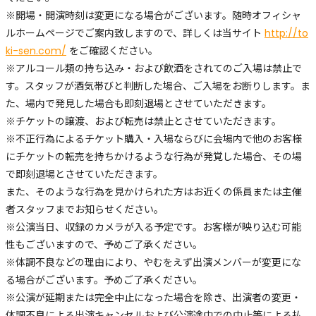
※開場・開演時刻は変更になる場合がございます。随時オフィシャ
ルホームページでご案内致しますので、詳しくは当サイト
http://to
ki-sen.com/
をご確認ください。
※アルコール類の持ち込み・および飲酒をされてのご入場は禁止で
す。スタッフが酒気帯びと判断した場合、ご入場をお断りします。ま
た、場内で発見した場合も即刻退場とさせていただきます。
※チケットの譲渡、および転売は禁止とさせていただきます。
※不正行為によるチケット購入・入場ならびに会場内で他のお客様
にチケットの転売を持ちかけるような行為が発覚した場合、その場
で即刻退場とさせていただきます。
また、そのような行為を見かけられた方はお近くの係員または主催
者スタッフまでお知らせください。
※公演当日、収録のカメラが入る予定です。お客様が映り込む可能
性もございますので、予めご了承ください。
※体調不良などの理由により、やむをえず出演メンバーが変更にな
る場合がございます。予めご了承ください。
※公演が延期または完全中止になった場合を除き、出演者の変更・
体調不良による出演キャンセルおよび公演途中での中止等による払