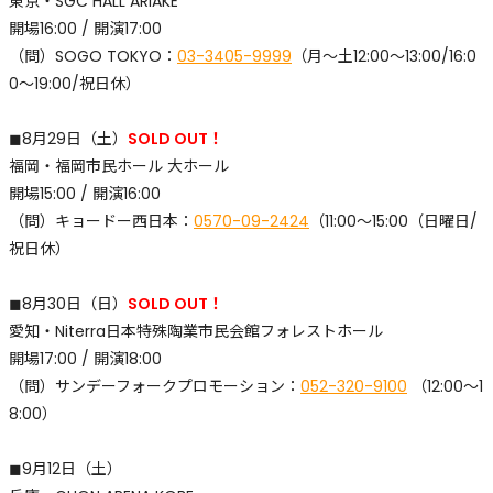
東京・SGC HALL ARIAKE
開場16:00 / 開演17:00
​（問）SOGO TOKYO：
03-3405-9999
（月〜土12:00〜13:00/16:0
0〜19:00/祝日休）
◼︎8月29日（土）
SOLD OUT！
福岡・福岡市民ホール 大ホール
開場15:00 / 開演16:00
​（問）キョードー西日本：
0570-09-2424
（11:00～15:00（日曜日/
祝日休）
◼︎8月30日（日）
SOLD OUT！
愛知・Niterra日本特殊陶業市民会館フォレストホール
開場17:00 / 開演18:00
​（問）サンデーフォークプロモーション：
052-320-9100
（12:00〜1
8:00）
◼︎9月12日（土）