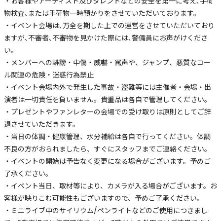
・お客様やアーティスト及びタレントなどの安全を第一に考え､手荷
物検査､または手荷物一時預かりをさせていただいております。
・イベント会場は､万全を期した上での運営をさせていただいており
ますが､不審者､不審物を見かけた際には､警備員にお声がけくださ
い。
・メンバーへの誹謗・中傷・威嚇・罵声や、ジャンプ、悪質なコー
ル関連の危険・迷惑行為禁止
・イベント会場内外で発生した事故・盗難等には主催者・会場・出
演者は一切責任を負いません。貴重品は各自で管理してください。
・プレゼントやファンレターの会場での受け取りは原則としてご辞
退させていただきます。
・当日の体調・健康管理、水分補給は各自で行ってください。体調
不良の方がおられましたら、すぐにスタッフまでご連絡ください。
・イベントの開始は予告なく変更になる場合がございます。予めご
了承ください。
・イベント当日、取材等により、カメラが入る場合がございます。お
客様が映りこむ可能性もございますので、予めご了承ください。
・ミニライブ中のサイリウム/ペンライトなどのご使用につきまし