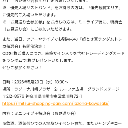
券」「お見送り会参加券」をお渡しいたします。
※「優先入場リストバンド」をお持ちの方は、「優先観覧エリア」
に優先的ご入場いただけます。
※「お見送り会参加券」をお持ちの方は、ミニライブ後に、特典会
（お見送り会）にご参加いただけます。
また、当日、ツアーやライブでお馴染みの「超とき宣ランダムトレ
カ抽選会」も開催決定！
CDを1枚ご購入につき、直筆サイン入りを含むトレーディングカード
をランダムで1枚プレゼントいたします。
ぜひご参加ください！
日時：2026年5月20日（水）18:30～
場所：ラゾーナ川崎プラザ 2F ルーファ広場 グランドステージ
〒212-8576 神奈川県川崎市幸区堀川町72−1
https://mitsui-shopping-park.com/lazona-kawasaki/
内容：ミニライブ＋特典会（お見送り会）
※飲酒、酒気帯びでの入場及びイベント参加、またジャンプやコー