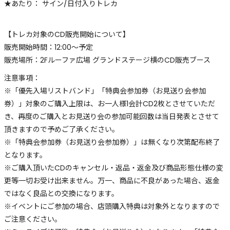
★あたり： サイン/日付入りトレカ
【トレカ対象のCD販売開始について】
販売開始時間：12:00～予定
販売場所：2Fルーファ広場 グランドステージ横のCD販売ブース
注意事項：
※「優先入場リストバンド」「特典会参加券（お見送り会参加
券）」対象のご購入上限は、お一人様1会計CD2枚とさせていただ
き、再度のご購入とお見送り会の参加可能回数は当日発表とさせて
頂きますので予めご了承ください。
※「特典会参加券（お見送り会参加券）」は無くなり次第配布終了
となります。
※ご購入頂いたCDのキャンセル・返品・返金及び商品形態仕様の変
更等一切お受け出来ません。万一、商品に不良があった場合、返金
ではなく良品との交換になります。
※イベントにご参加の場合、店頭購入特典は対象外となりますので
ご注意ください。