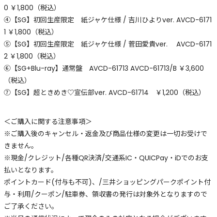
0 ￥1,800（税込）
④【SG】初回生産限定 紙ジャケ仕様 / 吉川ひよりver. AVCD-6171
1 ￥1,800（税込）
⑤【SG】初回生産限定 紙ジャケ仕様 / 菅田愛貴ver. AVCD-6171
2 ￥1,800（税込）
⑥【SG+Blu-ray】通常盤 AVCD-61713 AVCD-61713/B ￥3,600
（税込）
⑦【SG】超ときめき♡宣伝部ver. AVCD-61714 ￥1,200（税込）
＜ご購入に関する注意事項＞
※ご購入後のキャンセル・返金及び商品仕様の変更は一切お受けで
きません。
※現金/クレジット/各種QR決済/交通系IC・QUICPay・iDでのお支
払いとなります。
ポイントカード(付与も不可)、/三井ショッピングパークポイント付
与・利用/クーポン/駐車券、領収書の発行は対象外となりますので
ご了承ください。