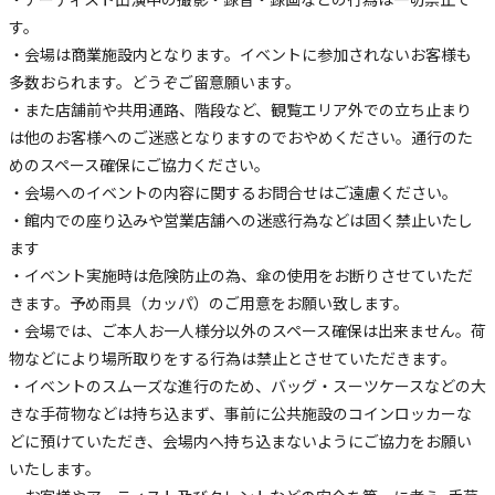
・アーティスト出演中の撮影・録音・録画などの行為は一切禁止で
す。
・会場は商業施設内となります。イベントに参加されないお客様も
多数おられます。どうぞご留意願います。
・また店舗前や共用通路、階段など、観覧エリア外での立ち止まり
は他のお客様へのご迷惑となりますのでおやめください。通行のた
めのスペース確保にご協力ください。
・会場へのイベントの内容に関するお問合せはご遠慮ください。
・館内での座り込みや営業店舗への迷惑行為などは固く禁止いたし
ます
・イベント実施時は危険防止の為、傘の使用をお断りさせていただ
きます。予め雨具（カッパ）のご用意をお願い致します。
・会場では、ご本人お一人様分以外のスペース確保は出来ません。荷
物などにより場所取りをする行為は禁止とさせていただきます。
・イベントのスムーズな進行のため、バッグ・スーツケースなどの大
きな手荷物などは持ち込まず、事前に公共施設のコインロッカーな
どに預けていただき、会場内へ持ち込まないようにご協力をお願い
いたします。