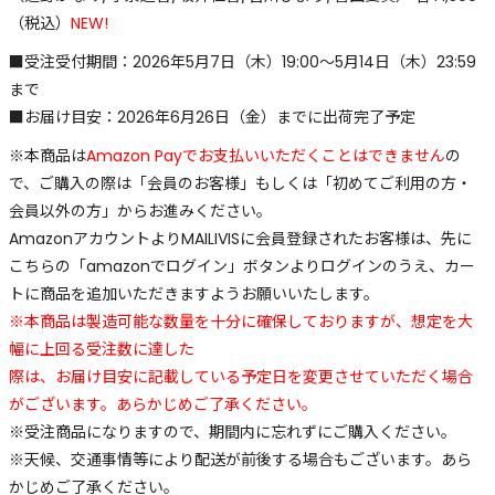
（税込）
NEW!
■受注受付期間：2026年5月7日（木）19:00～5月14日（木）23:59
まで
■お届け⽬安：2026年6月26日（金）までに出荷完了予定
※本商品は
Amazon Payでお支払いいただくことはできません
の
で、ご購入の際は「会員のお客様」もしくは「初めてご利用の方・
会員以外の方」からお進みください。
AmazonアカウントよりMAILIVISに会員登録されたお客様は、先に
こちらの「amazonでログイン」ボタンよりログインのうえ、カー
トに商品を追加いただきますようお願いいたします。
※本商品は製造可能な数量を⼗分に確保しておりますが、想定を⼤
幅に上回る受注数に達した
際は、お届け⽬安に記載している予定⽇を変更させていただく場合
がございます。あらかじめご了承ください。
※受注商品になりますので、期間内に忘れずにご購入ください。
※天候、交通事情等により配送が前後する場合もございます。あら
かじめご了承ください。