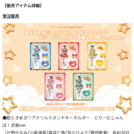
【販売アイテム詳細】
受注販売
●超ときめき♡アクリルスタンドキーホルダー どりーむじゃん
ぼ！衣装ver.
（辻野かなみ/小泉遥香/坂井仁香/吉川ひより/菅田愛貴） 各¥1,500