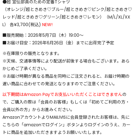
●超 宣伝部員のための定番Tシャツ
（オレンジ/超ときめき♡ブルー/超ときめき♡ピンク/超ときめき♡
レッド/超ときめき♡グリーン/超ときめき♡レモン）（M/L/XL/XX
L） 各¥3,700(税込)
NEW!
■販売開始：2026年5月7日（木）19:00～
■お届け⽬安：2026年6月26日（金）までに出荷完了予定
※在庫限りの販売となります。
※天候、交通事情等により配送が前後する場合もございます。あら
かじめご了承ください。
※お届け時期が異なる商品を同時にご注文されると、お届け時期の
遅い商品に合わせての発送となりますのでご注意ください。
以下期間はAmazon Payでお支払いいただくことはできません
の
で、ご購入の際は「会員のお客様」もしくは「初めてご利用の方・
会員以外の方」からお進みください。
AmazonアカウントよりMAILIVISに会員登録されたお客様は、先に
こちらの「amazonでログイン」ボタンよりログインのうえ、カー
トに商品を追加いただきますようお願いいたします。