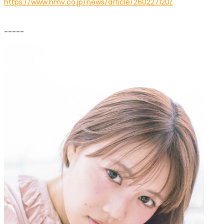
https://www.hmv.co.jp/news/article/260227120/
-----