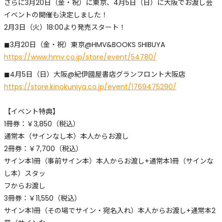
さらに3月20日（金・祝）に東京、4月5日（日）に大阪でお渡し会
イベントの開催も決定しました！
2月3日（火）18:00より発売スタート！
◼︎3月20日（金・祝）東京@HMV&BOOKS SHIBUYA
https://www.hmv.co.jp/store/event/54780/
◼︎4月5日（日）大阪@紀伊國屋書店グランフロント大阪店
https://store.kinokuniya.co.jp/event/1769475290/
【イベント特典】
1冊券：￥3,850（税込）
通常本（サインなし本）本人からお渡し
2冊券：￥7,700（税込）
サイン本1冊（事前サイン本）本人からお渡し+通常本1冊（サインな
し本）スタッ
フからお渡し
3冊券：￥11,550（税込）
サイン本1冊（その場でサイン・宛名入れ）本人からお渡し+通常本2