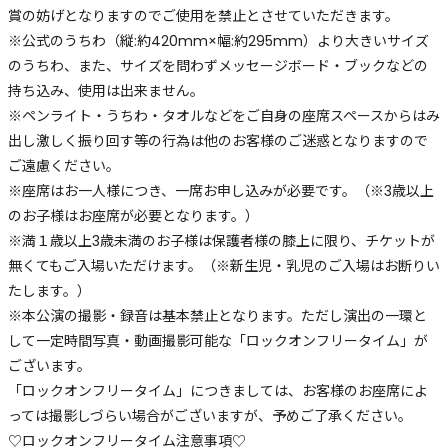
賞の妨げとなりますのでご使用を禁止とさせていただきます。
※公式のうちわ（縦:約420mm×幅:約295mm）より大きいサイズ
のうちわ、また、サイズを問わずメッセージボード・ブックなどの
持ち込み、使用は出来ません。
※ペンライト・うちわ・タオルなどをご自身の座席スペースからはみ
出し激しく振り回す等の行為は他のお客様のご迷惑となりますので
ご遠慮ください。
※座席はお一人様につき、一席お申し込みが必要です。（※3歳以上
のお子様はお座席が必要となります。）
※満１歳以上3歳未満のお子様は保護者様の膝上に限り、チケットが
無くてもご入場いただけます。（※新生児・乳児のご入場はお断りい
たします。）
※本公演の撮影・録音は基本禁止となります。ただし演出の一環と
して一定時間写真・動画撮影可能な「ロックオンフリータイム」が
ございます。
「ロックオンフリータイム」につきましては、お客様のお座席によ
っては撮影しづらい場合がございますが、予めご了承ください。
♡ロックオンフリータイム注意事項♡