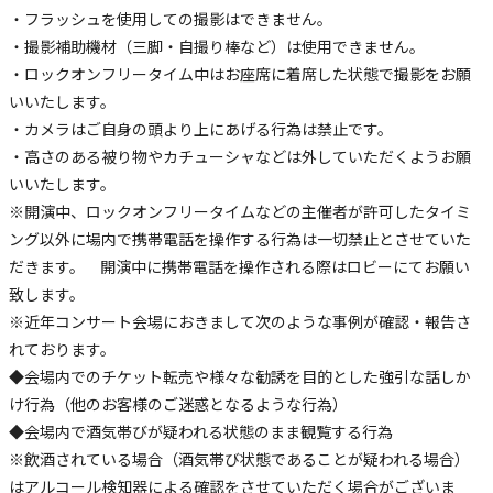
・フラッシュを使用しての撮影はできません。
・撮影補助機材（三脚・自撮り棒など）は使用できません。
・ロックオンフリータイム中はお座席に着席した状態で撮影をお願
いいたします。
・カメラはご自身の頭より上にあげる行為は禁止です。
・高さのある被り物やカチューシャなどは外していただくようお願
いいたします。
※開演中、ロックオンフリータイムなどの主催者が許可したタイミ
ング以外に場内で携帯電話を操作する行為は一切禁止とさせていた
だきます。 開演中に携帯電話を操作される際はロビーにてお願い
致します。
※近年コンサート会場におきまして次のような事例が確認・報告さ
れております。
◆会場内でのチケット転売や様々な勧誘を目的とした強引な話しか
け行為（他のお客様のご迷惑となるような行為）
◆会場内で酒気帯びが疑われる状態のまま観覧する行為
※飲酒されている場合（酒気帯び状態であることが疑われる場合）
はアルコール検知器による確認をさせていただく場合がございま