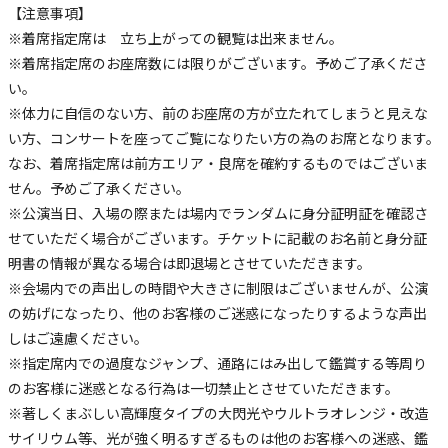
【注意事項】
※着席指定席は 立ち上がっての観覧は出来ません。
※着席指定席のお座席数には限りがございます。予めご了承くださ
い。
※体力に自信のない方、前のお座席の方が立たれてしまうと見えな
い方、コンサートを座ってご覧になりたい方の為のお席となります。
なお、着席指定席は前方エリア・良席を確約するものではございま
せん。予めご了承ください。
※公演当日、入場の際または場内でランダムに身分証明証を確認さ
せていただく場合がございます。チケットに記載のお名前と身分証
明書の情報が異なる場合は即退場とさせていただきます。
※会場内での声出しの時間や大きさに制限はございませんが、公演
の妨げになったり、他のお客様のご迷惑になったりするような声出
しはご遠慮ください。
※指定席内での過度なジャンプ、通路にはみ出して鑑賞する等周り
のお客様に迷惑となる行為は一切禁止とさせていただきます。
※著しくまぶしい高輝度タイプの大閃光やウルトラオレンジ・改造
サイリウム等、光が強く明るすぎるものは他のお客様への迷惑、鑑