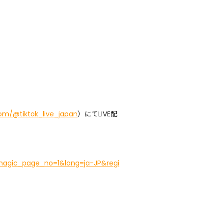
com/@tiktok_live_japan
）にてLIVE配
&magic_page_no=1&lang=ja-JP&regi