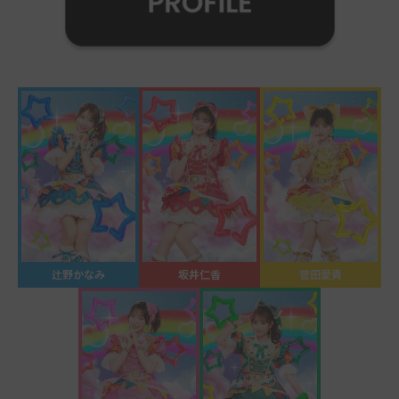
辻野かなみ
坂井仁香
菅田愛貴