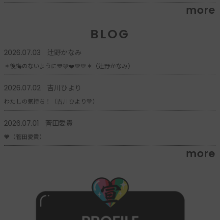
more
BLOG
2026.07.03
辻野かなみ
＊後悔のないように💙🩷❤️💚💛＊（辻野かなみ）
2026.07.02
吉川ひより
わたしの気持ち！（吉川ひより💚）
2026.07.01
菅田愛貴
🧡（菅田愛貴）
more